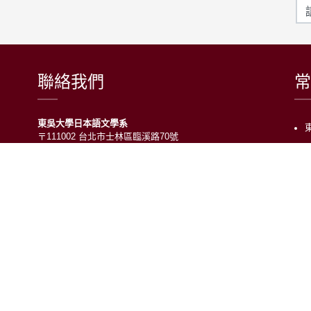
聯絡我們
常
東吳大學日本語文學系
〒111002 台北市士林區臨溪路70號
R1018室 | 學士班、進修學士班
R1002室 | 碩博士班
連絡電話：(02)2881-9471
學士班：分機 6522~6525
進修學士班：分機 6526
碩博士班：分機 6532
電子信箱：japanese@scu.edu.tw