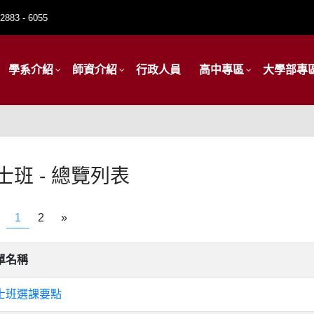
2883 - 6055
學系介紹
師資介紹
行政人員
高中專區
大學部專
士班 - 總覽列表
1
2
»
單名稱
士班選課要點