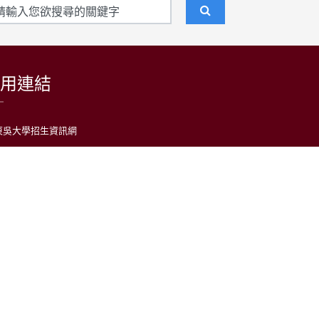
用連結
東吳大學招生資訊網
台灣日語教育學會
LARP at SCU 日語學習者語料庫
公益財團法人日本台灣交流協會台北事務所
中央通訊社
中央廣播電台(日本語)
台灣光華雜誌(日本語)
日語學習平台
大學社會責任實踐計畫（USR）