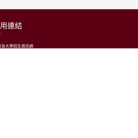
用連結
東吳大學招生資訊網
台灣日語教育學會
LARP at SCU 日語學習者語料庫
公益財團法人日本台灣交流協會台北事務所
中央通訊社
中央廣播電台(日本語)
台灣光華雜誌(日本語)
日語學習平台
大學社會責任實踐計畫（USR）