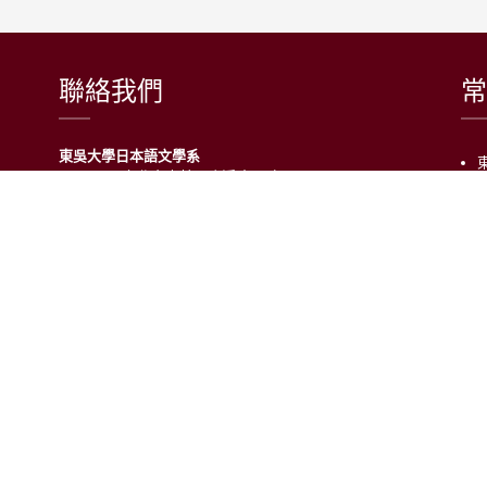
聯絡我們
常
東吳大學日本語文學系
〒111002 台北市士林區臨溪路70號
R1018室 | 學士班、進修學士班
R1002室 | 碩博士班
連絡電話：(02)2881-9471
學士班：分機 6522~6525
進修學士班：分機 6526
碩博士班：分機 6532
電子信箱：japanese@scu.edu.tw