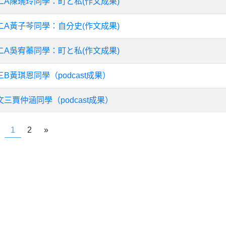
二A陳琬玲同學：町と私(作文成果)
二A黃子芩同學：自分史(作文成果)
二A吳宥蓁同學：町と私(作文成果)
三B黃琪恩同學（podcast成果）
文三賈仲涵同學（podcast成果）
1
2
»