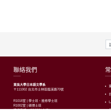
聯絡我們
常
東吳大學日本語文學系
〒111002 台北市士林區臨溪路70號
R1018室 | 學士班、進修學士班
R1002室 | 碩博士班
連絡電話：(02)2881-9471