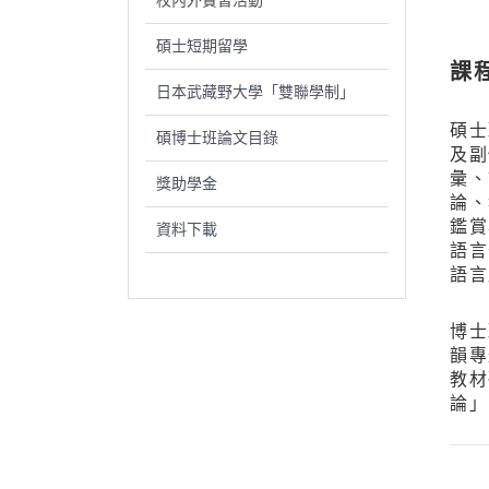
校內外實習活動
碩士短期留學
課
日本武藏野大學「雙聯學制」
碩士
碩博士班論文目錄
及副
彙、
獎助學金
論、
鑑賞
資料下載
語言
語言
博士
韻專
教材
論」