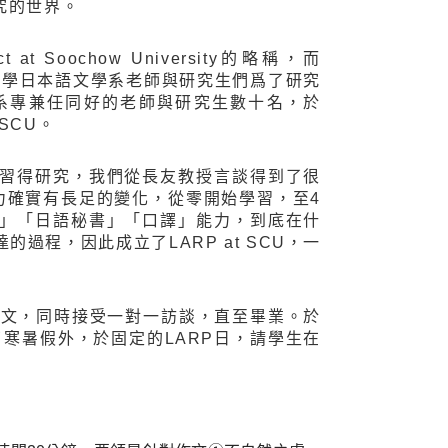
究的世界。
ject at Soochow University的略稱，而
是東吳大學日本語文學系老師與研究生們爲了研究
系專兼任同好的老師與研究生數十名，於
SCU。
習得研究，我們從長友教授言談得到了很
力確實有長足的變化，從零開始學習，至4
」「日語秘書」「口譯」能力，到底在什
程，因此成立了LARP at SCU，一
作文，同時接受一對一訪談，直至畢業。於
除了寒暑假外，於固定的LARP日，請學生在