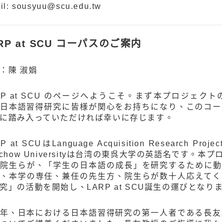
il: sousyuu@scu.edu.tw
RP at SCU コーパスのご案内
：陳 淑娟
RP at SCU のページへようこそ。まず本プロジェ
日本語習得研究に皆様が関心をお持ちになり、このコー
に踏み入っていただければ幸いに存じます。
P at SCUはLanguage Acquisition Research Proj
ochow Universityは台湾の東呉大学の英語名です
院生らが、「学生の日本語の成長」を研究するために動
、本学の専任、兼任の先生方、院生らが数十人応えてくだ
究」の活動を開始し、LARP at SCU誕生の運びとなり
年、日本における日本語習得研究の第一人者である長友