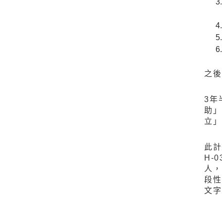
之後
3年
助
立」
此計畫
H-
人，
段性
文字