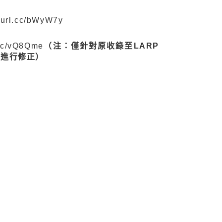
reurl.cc/bWyW7y
l.cc/vQ8Qme
（注：僅針對原收錄至LARP
料進行修正）