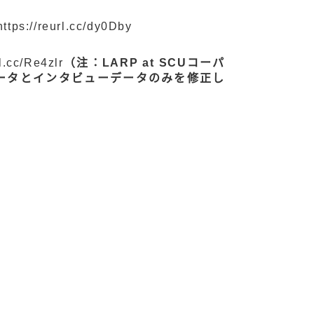
https://reurl.cc/dy0Dby
rl.cc/Re4zlr
（注：LARP at SCUコーパ
ータとインタビューデータのみを修正し