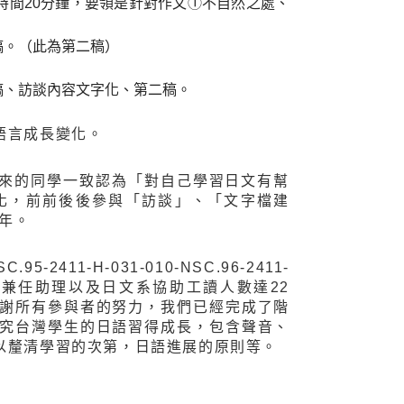
時間20分鐘，要領是針對作文①不自然之處、
稿。（此為第二稿）
稿、訪談內容文字化、第二稿。
語言成長變化。
下來的同學一致認為「對自己學習日文有幫
化，前前後後參與「訪談」、「文字檔建
5年。
-2411-H-031-010-NSC.96-2411-
補助，聘請的兼任助理以及日文系協助工讀人數達22
謝所有參與者的努力，我們已經完成了階
究台灣學生的日語習得成長，包含聲音、
以釐清學習的次第，日語進展的原則等。