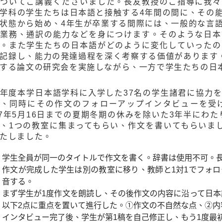
ついてご講義くださいました。長友教授のご指導に我々
学科の学生たちは日本語と接触する4年間の間に、その
状態から始め、4年生が卒業する間際には、一般的な言
業務、通訳の能力などを身につけます。そのような日本
。また学生たちの日本語がどのように変化していったの
記録し、能力の発達過程を深く考察する価値があります。そこ
する論文の研究会を実施しながら、一方で学生たちの日
年度本学日本語学科に入学した37名の学生諸君に協力
、同時にその作文のフォローアップインタビューを受けて
07年5月16日までの夏期冬期の休みを除いた3年半にわた
、1つの教室に集まってもらい、作文を書いてもらいま
たしました。
学生全員が同一のタイトルで作文を書く。辞書は使用不可。長さは
作文が完成した学生は別の教室に移り、教師と1対1でフォ
音する。
まず学生が1度作文を朗読し、その後作文の内容に沿って日本
以下2点に重点を置いて進行した。①作文の不自然な点、②内
インタビュー完了後、学生が第1稿を自己修正し、もう1度最初