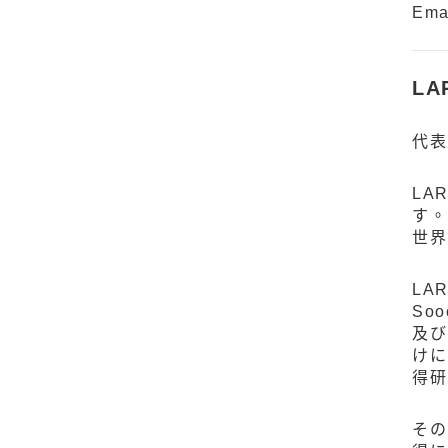
Ema
LA
代表
LA
す。
世界
LAR
So
及び
けに
得研
その