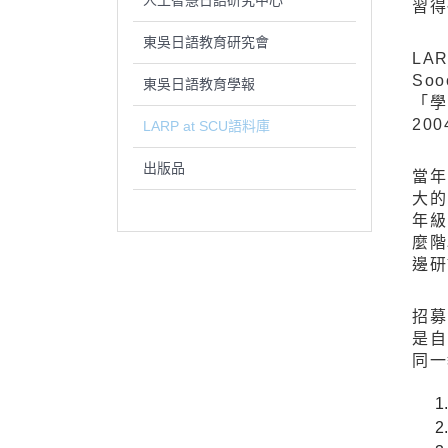
人工智慧日語研究中心
習得
東吳日語教育研究會
LAR
So
東吳日語教育學報
「
20
LARP at SCU語料庫
出版品
當年
大的
年級
麼階
邊研
招募
是自
同一