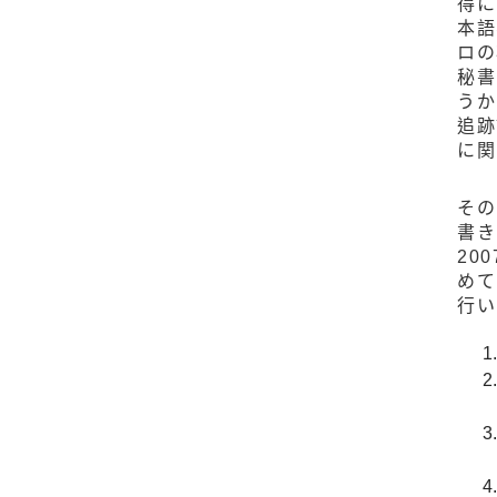
得に
本語
ロの
秘書
うか
追跡
に関
その
書き
20
めて
行い