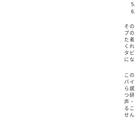
その
プの
た者
くれ
タビ
にな
この
バイ
ら感
つ
声、
るこ
せん