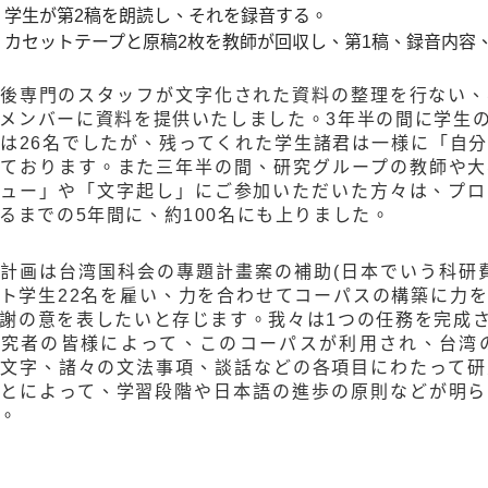
学生が第2稿を朗読し、それを録音する。
カセットテープと原稿2枚を教師が回収し、第1稿、録音内容
後専門のスタッフが文字化された資料の整理を行ない、
メンバーに資料を提供いたしました。3年半の間に学生
は26名でしたが、残ってくれた学生諸君は一様に「自
ております。また三年半の間、研究グループの教師や大
ュー」や「文字起し」にご参加いただいた方々は、プロ
るまでの5年間に、約100名にも上りました。
計画は台湾国科会の專題計畫案の補助(日本でいう科研
ト学生22名を雇い、力を合わせてコーパスの構築に力
謝の意を表したいと存じます。我々は1つの任務を完成
研究者の皆様によって、このコーパスが利用され、台湾
文字、諸々の文法事項、談話などの各項目にわたって研
とによって、学習段階や日本語の進歩の原則などが明ら
。