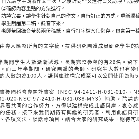
首先讓學生朗讀作文一次，之後針對作文進行日文訪談，訪談
②確認內容重點的方法進行。
訪談完畢，讓學生針對自己的作文，自行訂正的方式，重新騰
學生朗誦第二稿，錄音下來。
老師帶回錄音帶與兩份稿紙，自行打字檔案化儲存，包含第一
由專人匯整所有的文字稿，提供研究團體成員研究學生的
半期間學生人數漸漸遞減，長期完整參與的有26名。留
」。而三年半期間，研究團體的老師、研究生人數也有變
的人數約為100人，語料庫建構完成至可以公開使用為時
獲國科會專題計畫案（NSC.94-2411-H-031-010-、NSC.95
031-020-NSC.97-2410-H-031-038-MY3）
靠著共同的合作努力，方得以建構完成此語料庫，衷心感
的任務，接下來我們期待有興趣的研究者，利用此語料研
、各項文法、談話等項目，結合大家的研究成果，期待可