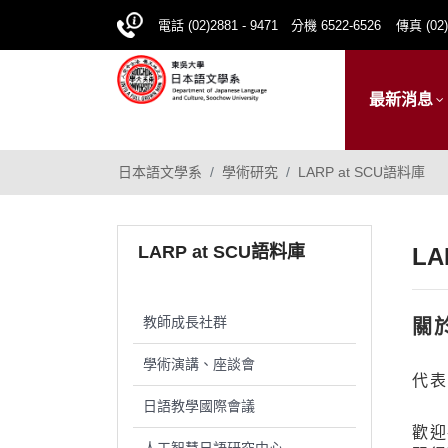
電話 (02)2881 - 9471 分機 6522-6526
傳真 (02)
最新消息
日本語文學系
學術研究
LARP at SCU語料庫
LARP at SCU語料庫
LA
教師成長社群
關於
學術演講、座談會
代表
日語教學國際會議
歡迎