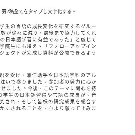
、第2稿全てをタイプし文字化する。
学生の言語の成長変化を研究するグルー
の数が徐々に減り、最後まで協力してくれ
分の日本語学習に有益であった」と感じて
学院生にも増え、「フォローアップイン
ジェクトが完成し資料が公開できるよう
費)を受け、兼任助手や日本語学科のアル
を注いで参りました。参加者の努力に心か
させました。今後、このテーマに関心を持
の学生の日本語習得や言語の成長が、音
究され、そして皆様の研究成果を総合す
かにされることを、心より願って止みま