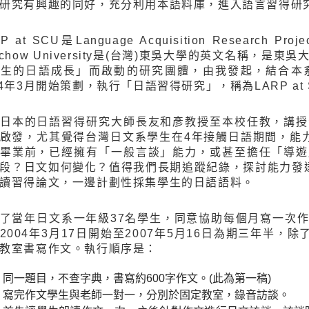
研究有興趣的同好，充分利用本語料庫，進入語言習得研
P at SCU是Language Acquisition Research Pro
ochow University是(台灣)東吳大學的英文名稱，
學生的日語成長」而啟動的研究團體，由我發起，結合本
04年3月開始策劃，執行「日語習得研究」，稱為LARP at 
日本的日語習得研究大師長友和彥教授至本校任教，講授
啟發，尤其覺得台灣日文系學生在4年接觸日語期間，能
畢業前，已經擁有「一般言談」能力，或甚至擔任「導遊
段？日文如何變化？值得我們長期追蹤紀錄，探討能力發達的過
讀習得論文，一邊計劃性採集學生的日語語料。
了當年日文系一年級37名學生，同意協助每個月寫一次
2004年3月17日開始至2007年5月16日為期三年半，
教室書寫作文。執行順序是：
同一題目，不查字典，書寫約600字作文。(此為第一稿)
寫完作文學生與老師一對一，分別於固定教室，錄音訪談。