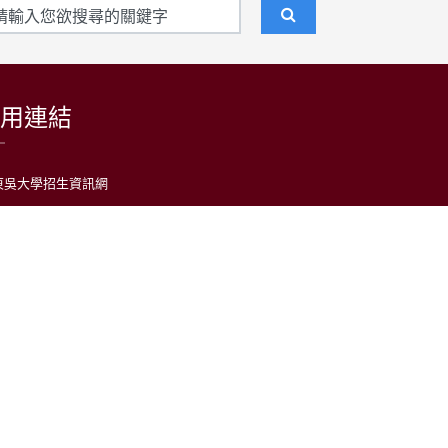
用連結
東吳大學招生資訊網
台灣日語教育學會
LARP at SCU 日語學習者語料庫
公益財團法人日本台灣交流協會台北事務所
中央通訊社
中央廣播電台(日本語)
台灣光華雜誌(日本語)
日語學習平台
大學社會責任實踐計畫（USR）