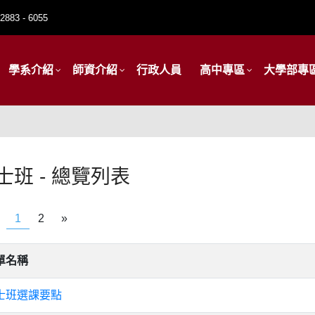
2883 - 6055
學系介紹
師資介紹
行政人員
高中專區
大學部專
士班 - 總覽列表
1
2
»
單名稱
士班選課要點