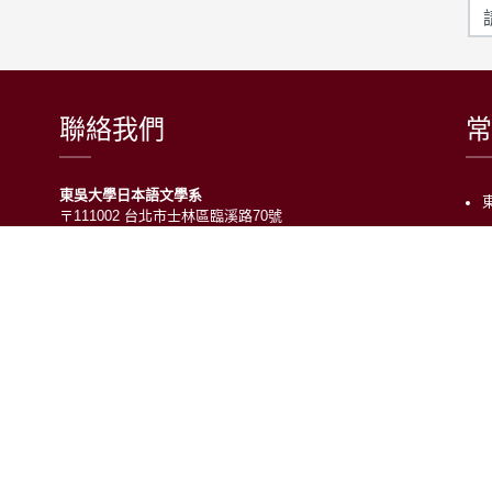
聯絡我們
常
東吳大學日本語文學系
〒111002 台北市士林區臨溪路70號
R1018室 | 學士班、進修學士班
R1002室 | 碩博士班
連絡電話：(02)2881-9471
學士班：分機 6522~6525
進修學士班：分機 6526
碩博士班：分機 6532
電子信箱：japanese@scu.edu.tw