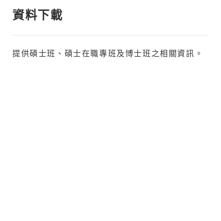
資料下載
提供碩士班、碩士在職專班及博士班之相關資訊。