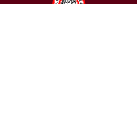
聯絡我們
東吳大學日本語文學系
〒111002 台北市士林區臨溪路70號
R1018室 | 學士班、進修學士班
R1002室 | 碩博士班
連絡電話：(02)2881-9471
學士班：分機 6522~6525
進修學士班：分機 6526
碩博士班：分機 6532