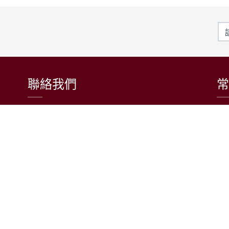
聯絡我們
常
東吳大學日本語文學系
〒111002 台北市士林區臨溪路70號
R1018室 | 學士班、進修學士班
R1002室 | 碩博士班
連絡電話：(02)2881-9471
學士班：分機 6522~6525
進修學士班：分機 6526
碩博士班：分機 6532
電子信箱：japanese@scu.edu.tw