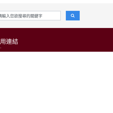
用連結
東吳大學招生資訊網
台灣日語教育學會
LARP at SCU 日語學習者語料庫
公益財團法人日本台灣交流協會台北事務所
中央通訊社
中央廣播電台(日本語)
台灣光華雜誌(日本語)