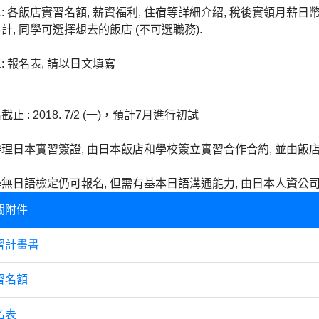
 各飯店實習名額, 薪資福利, 住宿等詳細介紹, 稅後實領月薪日幣$ 79,433 
計, 同學可選擇想去的飯店 (不可選職務).
: 報名表, 請以日文填寫
止 : 2018. 7/2 (一)，預計7月進行初試
理日本實習簽證, 由日本飯店和學校簽立實習合作合約, 並由飯店
無日語檢定仍可報名, 但需有基本日語溝通能力, 由日本人資公
關附件
習計畫書
習名額
名表