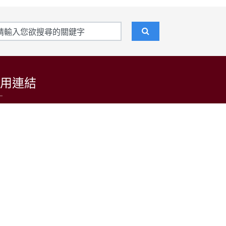
用連結
東吳大學招生資訊網
台灣日語教育學會
LARP at SCU 日語學習者語料庫
公益財團法人日本台灣交流協會台北事務所
中央通訊社
中央廣播電台(日本語)
台灣光華雜誌(日本語)