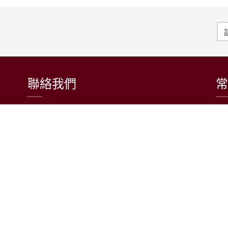
聯絡我們
常
東吳大學日本語文學系
〒111002 台北市士林區臨溪路70號
R1018室 | 學士班、進修學士班
R1002室 | 碩博士班
連絡電話：(02)2881-9471
學士班：分機 6522~6525
進修學士班：分機 6526
碩博士班：分機 6532
電子信箱：japanese@scu.edu.tw