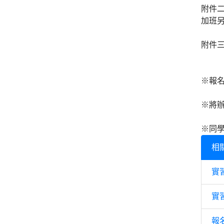
附件二:
加班另
附件三
※報名截
※將辦
※同學
相
實
實
報