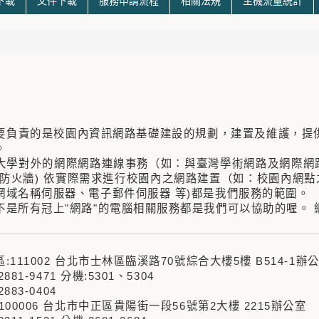
下載
文件下載
服務申請流程
相關法規
主機流量統計
要負責的是校園內資訊網路基礎建設的規劃，建置及維護，提
。
大學對外的網際網路連線事務（如：與臺灣學術網路及網際網
-防火牆) 依實際需求進行校園內之網路建置（如：校園內網
網域名稱伺服器、電子郵件伺服器 等)都是我們服務的範圍。
不是所有冠上"網路"的電腦相關服務都是我們可以協助的喔。 
:111002 台北市士林區臨溪路70號綜合大樓5樓 B514-1辦
2881-9471 分機:5301、5304
2883-0404
100006 台北市中正區貴陽街一段56號第2大樓 2215辦公室