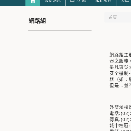
最新消息
單位介紹
服務項目
表單
首頁
網路組
網路組主
器之服務
舉凡東吳
安全機制
器（如：
但是…並
外雙溪校區
電話:(02)
傳真:(02)
城中校區: