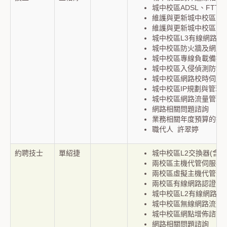
城中校區ADSL、FT
維護與更新城中校區骨
維護與更新城中校區L3
城中校區L3有線網路
城中校區防火牆及網路
城中校區專線負載備援
城中校區入侵偵測防禦
城中校區網路校時伺服
城中校區IP規劃與管理
城中校區網路流量管理
網路相關問題諮詢
業務相關年度預算的提
職代人 許翠婷
約聘技士
單紹捷
城中校區L2交換器(含
兩校區主機代管伺服器
兩校區虛擬主機代管規
兩校區有線網路認證系
城中校區L2有線網路
城中校區無線網路流量
城中校區網點增佈諮詢
網路相關問題諮詢