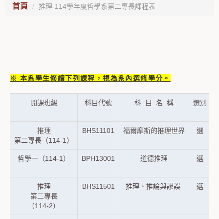
首頁
推理-114學年度哲學系第二專長課程表
※ 本系學生修讀下列課程，視為系內選修學分。
開課班級
科目代號
科 目 名 稱
選別
推理
BHS11101
福爾摩斯的推理世界
選
第二專長（114-1）
哲學一（114-1）
BPH13001
道德推理
選
推理
BHS11501
推理、推論與謬誤
選
第二專長
（114-2）