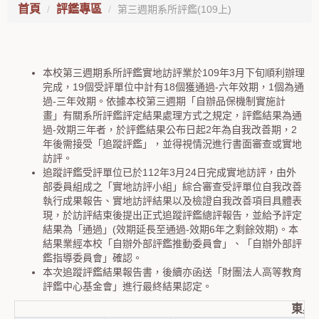
首頁
評鑑專區
第三週期系所評鑑(109上)
本校第三週期系所評鑑實地訪評業於109年3月下旬順利辦理
完成，19個受評單位中計有18個獲通過-六年效期，1個為通
過-三年效期。依據本校第三週期「自辦品保機制實施計
畫」有關系所評鑑評定結果處理方式之規定，評鑑結果為通
過-效期三年者，於評鑑結果公布日起2年為自我改善期，2
年後需接受「追蹤評鑑」，並得視情況進行書面審查或實地
訪評。
追蹤評鑑受評單位已於112年3月24日完成實地訪評，由外
部委員組成之「實地訪評小組」綜合審查受評單位自我改善
執行成果報告、實地訪評結果以及檢證自我改善項目具體表
現，於訪評結束後提出正式追蹤評鑑總評報告，並給予評定
結果為「通過」(效期延長至通過-效期6年之剩餘效期)。本
結果業經本校「自辦外部評鑑推動委員會」、「自辦外部評
鑑指導委員會」確認。
本次追蹤評鑑結果報告書，後續亦函送「財團法人高等教育
評鑑中心基金會」進行最終結果認定。
東吳