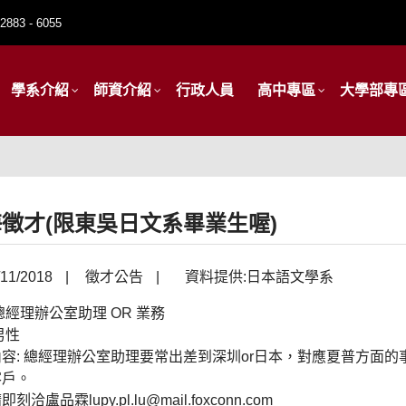
2883 - 6055
學系介紹
師資介紹
行政人員
高中專區
大學部專
徵才(限東吳日文系畢業生喔)
11/2018
|
徵才公告
|
資料提供:日本語文學系
總經理辦公室助理 OR 業務
男性
容: 總經理辦公室助理要常出差到深圳or日本，對應夏普方面的事
客戶。
刻洽盧品霖lupy.pl.lu@mail.foxconn.com