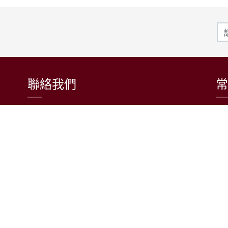
聯絡我們
常
東吳大學日本語文學系
〒111002 台北市士林區臨溪路70號
R1018室 | 學士班、進修學士班
R1002室 | 碩博士班
連絡電話：(02)2881-9471
學士班：分機 6522~6525
進修學士班：分機 6526
碩博士班：分機 6532
電子信箱：japanese@scu.edu.tw