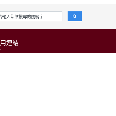
用連結
東吳大學招生資訊網
台灣日語教育學會
LARP at SCU 日語學習者語料庫
公益財團法人日本台灣交流協會台北事務所
中央通訊社
中央廣播電台(日本語)
台灣光華雜誌(日本語)