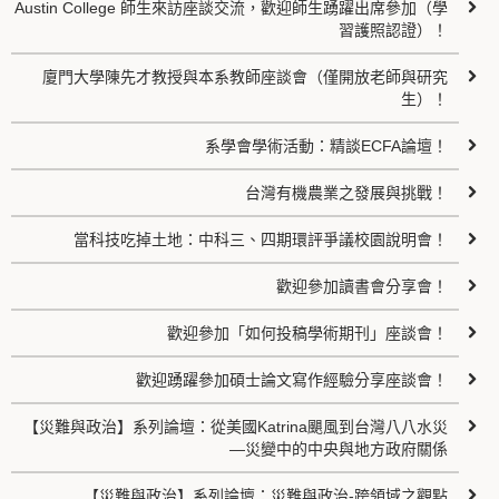
Austin College 師生來訪座談交流，歡迎師生踴躍出席參加（學
習護照認證）！
廈門大學陳先才教授與本系教師座談會（僅開放老師與研究
生）！
系學會學術活動：精談ECFA論壇！
台灣有機農業之發展與挑戰！
當科技吃掉土地：中科三、四期環評爭議校園說明會！
歡迎參加讀書會分享會！
歡迎參加「如何投稿學術期刊」座談會！
歡迎踴躍參加碩士論文寫作經驗分享座談會！
【災難與政治】系列論壇：從美國Katrina颶風到台灣八八水災
—災變中的中央與地方政府關係
【災難與政治】系列論壇：災難與政治-跨領域之觀點