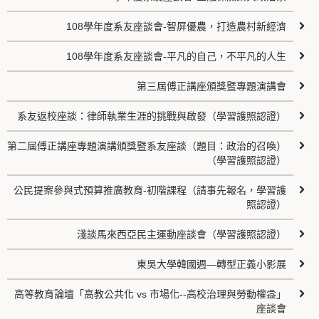
108學年度系友座談會-智屏優農，打造農村新經濟
108學年度系友座談會-平凡的自己，不平凡的人生
第三屆傅正講座頒獎暨專題演講會
系友返校座談：律師執業生涯的挑戰與啟發（學習護照認證）
第二屆傅正講座專題演講頒獎暨系友座談（題目：政治的召喚）
（學習護照認證）
公民提案參與式預算推廣教育-初階課程（請事先報名，學習護
照認證）
淺談馬來西亞民主運動座談會（學習護照認證）
東吳大學韓國週—轉型正義小影展
高等教育論壇「高教公共化 vs 市場化--高校治理與勞動權益」
座談會