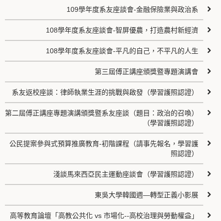
109學年度系友座談會-金融保險業與政治系
108學年度系友座談會-智屏優農，打造農村新經濟
108學年度系友座談會-平凡的自己，不平凡的人生
第三屆傅正講座頒獎暨專題演講會
系友返校座談：律師執業生涯的挑戰與啟發（學習護照認證）
第二屆傅正講座專題演講頒獎暨系友座談（題目：政治的召喚）
（學習護照認證）
公民提案參與式預算推廣教育-初階課程（請事先報名，學習護
照認證）
淺談馬來西亞民主運動座談會（學習護照認證）
東吳大學韓國週—轉型正義小影展
高等教育論壇「高教公共化 vs 市場化--高校治理與勞動權益」