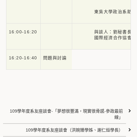
東吳大學政治系助理
16:00-16:20
與談人：劉秘書長逖
國際經濟合作協會秘
16:20-16:40
問題與討論
109學年度系友座談會-「夢想很豐滿，現實很骨感-參政最前
線」
109學年度系友座談會（洪婉臻學姊、謝仁烜學長）