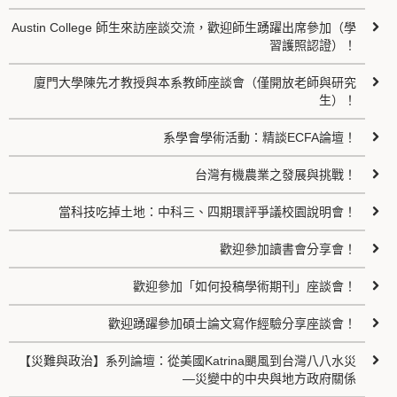
Austin College 師生來訪座談交流，歡迎師生踴躍出席參加（學
習護照認證）！
廈門大學陳先才教授與本系教師座談會（僅開放老師與研究
生）！
系學會學術活動：精談ECFA論壇！
台灣有機農業之發展與挑戰！
當科技吃掉土地：中科三、四期環評爭議校園說明會！
歡迎參加讀書會分享會！
歡迎參加「如何投稿學術期刊」座談會！
歡迎踴躍參加碩士論文寫作經驗分享座談會！
【災難與政治】系列論壇：從美國Katrina颶風到台灣八八水災
—災變中的中央與地方政府關係