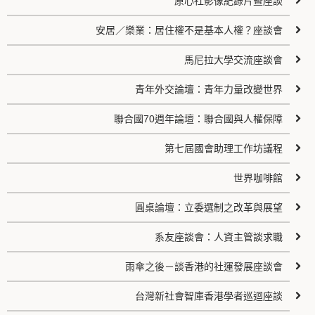
原心社影像紀錄片暨座談
安居／樂業：居住權不是基本人權？座談會
馬尼拉大學交流座談會
青年外交論壇：青年力量改變世界
聯合國70週年論壇：聯合國與人權保障
第七屆國會助理工作坊議程
世界咖啡館
圓桌論壇：立委選制之改革與展望
系友座談會：人資主管談求職
雨傘之後－談香港的社運發展座談會
台灣新社會智庫香港學者巡迴座談