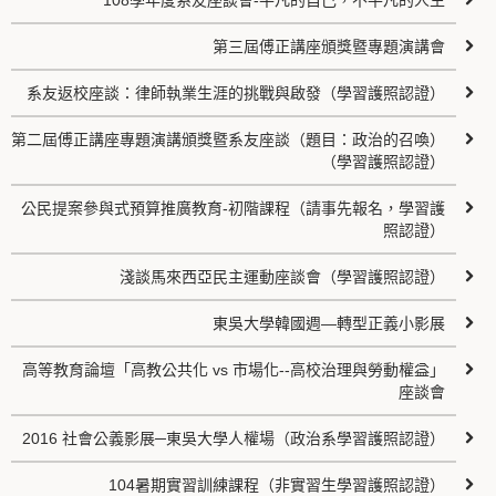
108學年度系友座談會-平凡的自己，不平凡的人生
第三屆傅正講座頒獎暨專題演講會
系友返校座談：律師執業生涯的挑戰與啟發（學習護照認證）
第二屆傅正講座專題演講頒獎暨系友座談（題目：政治的召喚）
（學習護照認證）
公民提案參與式預算推廣教育-初階課程（請事先報名，學習護
照認證）
淺談馬來西亞民主運動座談會（學習護照認證）
東吳大學韓國週—轉型正義小影展
高等教育論壇「高教公共化 vs 市場化--高校治理與勞動權益」
座談會
2016 社會公義影展─東吳大學人權場（政治系學習護照認證）
104暑期實習訓練課程（非實習生學習護照認證）