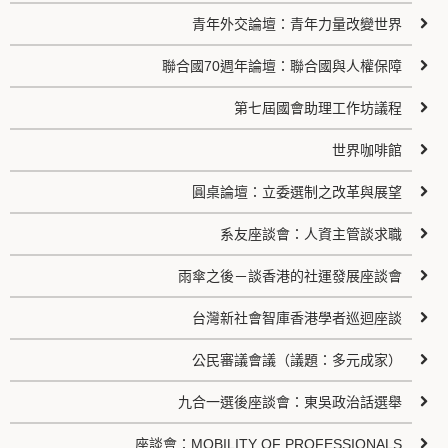
青年外交論壇：青年力量改變世界
聯合國70週年論壇：聯合國與人權保障
第七屆國會助理工作坊議程
世界咖啡館
圓桌論壇：立委選制之改革與展望
系友座談會：人資主管談求職
雨傘之後－談香港的社運發展座談會
台灣新社會智庫香港學者巡迴座談
公民審議會議（議題：多元成家）
九合一選後座談會：東吳政治話選舉
座談會：MOBILITY OF PROFESSIONALS