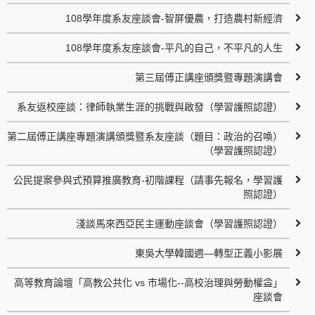
108學年度系友座談會-智屏優農，打造農村新經濟
108學年度系友座談會-平凡的自己，不平凡的人生
第三屆傅正講座頒獎暨專題演講會
系友返校座談：律師執業生涯的挑戰與啟發（學習護照認證）
第二屆傅正講座專題演講頒獎暨系友座談（題目：政治的召喚）
（學習護照認證）
公民提案參與式預算推廣教育-初階課程（請事先報名，學習護
照認證）
淺談馬來西亞民主運動座談會（學習護照認證）
東吳大學韓國週—轉型正義小影展
高等教育論壇「高教公共化 vs 市場化--高校治理與勞動權益」
座談會