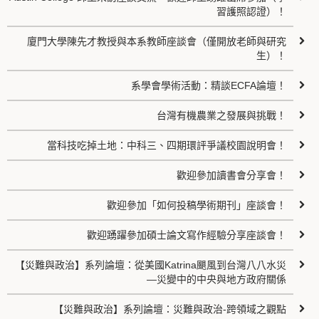
習護照認證）！
廈門大學陳先才教授與本系教師座談會（僅開放老師與研究
生）！
系學會學術活動：精談ECFA論壇！
台灣有機農業之發展與挑戰！
當科技吃掉土地：中科三、四期環評爭議校園說明會！
歡迎參加讀書會分享會！
歡迎參加「如何投稿學術期刊」座談會！
歡迎踴躍參加碩士論文寫作經驗分享座談會！
【災難與政治】系列論壇：從美國Katrina颶風到台灣八八水災
—災變中的中央與地方政府關係
【災難與政治】系列論壇：災難與政治-跨領域之觀點