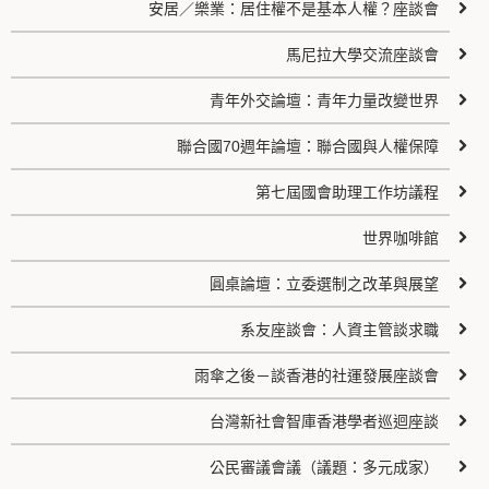
安居／樂業：居住權不是基本人權？座談會
馬尼拉大學交流座談會
青年外交論壇：青年力量改變世界
聯合國70週年論壇：聯合國與人權保障
第七屆國會助理工作坊議程
世界咖啡館
圓桌論壇：立委選制之改革與展望
系友座談會：人資主管談求職
雨傘之後－談香港的社運發展座談會
台灣新社會智庫香港學者巡迴座談
公民審議會議（議題：多元成家）