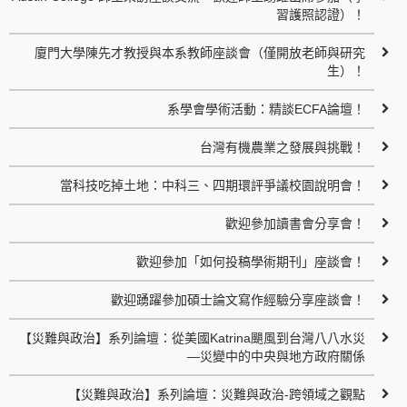
習護照認證）！
廈門大學陳先才教授與本系教師座談會（僅開放老師與研究
生）！
系學會學術活動：精談ECFA論壇！
台灣有機農業之發展與挑戰！
當科技吃掉土地：中科三、四期環評爭議校園說明會！
歡迎參加讀書會分享會！
歡迎參加「如何投稿學術期刊」座談會！
歡迎踴躍參加碩士論文寫作經驗分享座談會！
【災難與政治】系列論壇：從美國Katrina颶風到台灣八八水災
—災變中的中央與地方政府關係
【災難與政治】系列論壇：災難與政治-跨領域之觀點