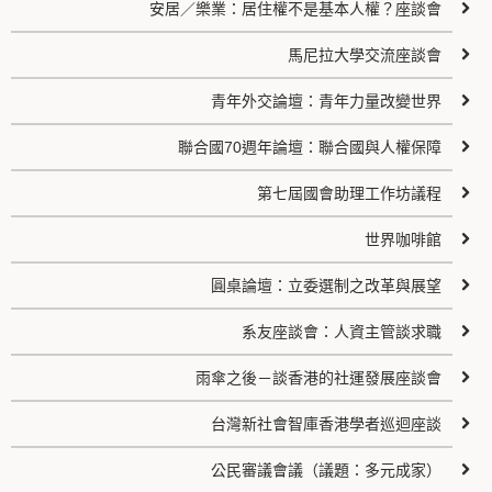
安居／樂業：居住權不是基本人權？座談會
馬尼拉大學交流座談會
青年外交論壇：青年力量改變世界
聯合國70週年論壇：聯合國與人權保障
第七屆國會助理工作坊議程
世界咖啡館
圓桌論壇：立委選制之改革與展望
系友座談會：人資主管談求職
雨傘之後－談香港的社運發展座談會
台灣新社會智庫香港學者巡迴座談
公民審議會議（議題：多元成家）