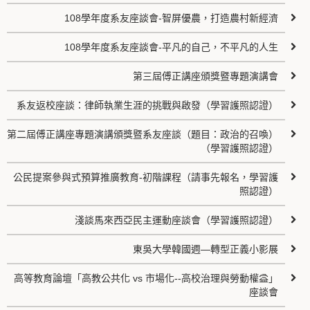
108學年度系友座談會-智屏優農，打造農村新經濟
108學年度系友座談會-平凡的自己，不平凡的人生
第三屆傅正講座頒獎暨專題演講會
系友返校座談：律師執業生涯的挑戰與啟發（學習護照認證）
第二屆傅正講座專題演講頒獎暨系友座談（題目：政治的召喚）
（學習護照認證）
公民提案參與式預算推廣教育-初階課程（請事先報名，學習護
照認證）
淺談馬來西亞民主運動座談會（學習護照認證）
東吳大學韓國週—轉型正義小影展
高等教育論壇「高教公共化 vs 市場化--高校治理與勞動權益」
座談會