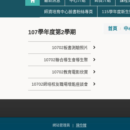
最新訊息
中心介紹
師資介紹
課程
師資培育中心臉書粉絲專頁
115學年度新
首頁
中
107學年度第2學期
10702板書測驗照片
10702聯合導生會導生聚
10702教育電影欣賞
10702師培校友職場增能座談會
網站管理員 |
陳伶鯉