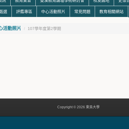
資訊
教育實習
雙溪教育論壇學術研討會
校友園地
史懷
生甄選
評鑑專區
中心活動照片
常見問題
教育相關網站
心活動照片
107學年度第2學期
Copyright © 2026 東吳大學