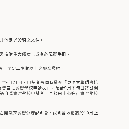
或其他足以證明之文件。
，需檢附重大傷病卡或身心障礙手冊。
等，至少二學期以上之服務證明。
日至9月21日，申請者需同時繳交「東吳大學師資培
育實習自覓實習學校申請表」，預計9月下旬日將召開
通過自覓實習學校申請者，直接由中心進行實習學校
）召開教育實習分發說明會，說明會地點將於10月上