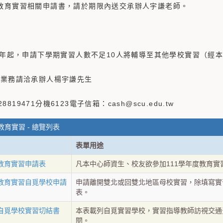
度教育實習相關申請書，請於期限內送交承辦人宇謙老師。
07學年起，申請下學期實習人數不足10人將輔導至其他學校實習（經
實習業務請洽承辦人楊宇謙先生
819471分機6123電子信箱：cash@scu.edu.tw
教育實習 - 總覽列表
表單用途
度教育實習申請表
凡本中心師資生、校友欲參加111學年度教育實
度教育實習自覓學校申請
申請離開雙北或回雙北地區母校實習，除填寫實
表。
度自覓學校實習切結書
本表載列自覓實習學校，實習指導教師訪視交通
閱。