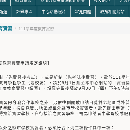
資訊
教育實習
雙溪教育論壇學術研討會
校友園地
史懷
生甄選
評鑑專區
中心活動照片
常見問題
教育相關網站
育實習
111學年度教育實習
年度教育實習申請規定說明】
制（先實習後考試），或是新制（先考試後實習），欲於111學年參與
教育學程學生（或校友），請於9月1日起至本中心網站的「實習
學年度教育實習申請表」，填寫完畢後請於9月30日（四）下午5時
實習除分發合作學校之外，另依往例開放申請自覓雙北地區或外縣
7學年起，擬自覓雙北地區或至外縣市學校實習者，需先提出申請
得接洽實習學校，自行接洽之實習學校，需為申請者中學母校或服
以外之縣市學校實習者，必須符合下列三項條件其中一項：