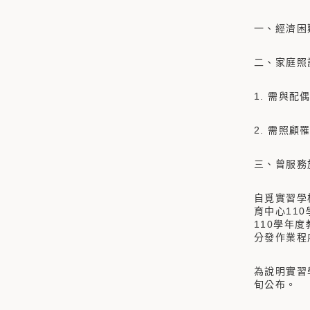
一、經濟困
二、家庭照
1. 需與
2. 需照
三、曾服務
自覓實習學
育中心11
110學年
分發作業程
為說明實習
旬公布。