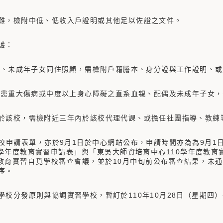
難，檢附中低、低收入戶證明或其他足以佐證之文件。
護：
配偶、未成年子女同住照顧，需檢附戶籍謄本、身分證與工作證明、
顧罹患重大傷病或中度以上身心障礙之直系血親、配偶及未成年子女
於該校，需檢附近三年內於該校代理代課、或擔任社團指導、教練
校申請表單，亦於9月1日於中心網站公布，申請時間亦為為9月1
0學年度教育實習申請表」與「東吳大師資培育中心110學年度教
度教育實習自覓學校審查會議，並於10月中旬前公布審查結果，未
序。
學校分發原則與協調實習學校，暫訂於110年10月28日（星期四