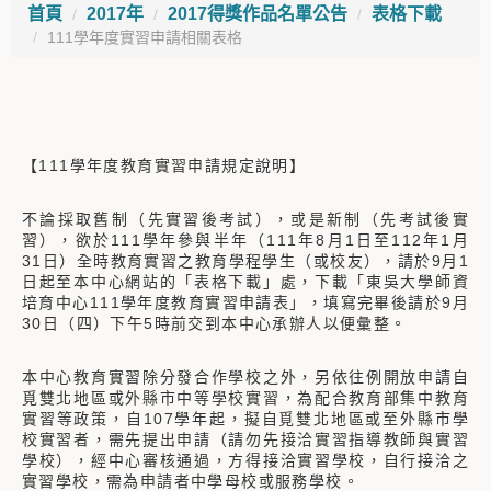
首頁
2017年
2017得獎作品名單公告
表格下載
111學年度實習申請相關表格
【111學年度教育實習申請規定說明】
不論採取舊制（先實習後考試），或是新制（先考試後實
習），欲於111學年參與半年（111年8月1日至112年1月
31日）全時教育實習之教育學程學生（或校友），請於9月1
日起至本中心網站的「表格下載」處，下載「東吳大學師資
培育中心111學年度教育實習申請表」，填寫完畢後請於9月
30日（四）下午5時前交到本中心承辦人以便彙整。
本中心教育實習除分發合作學校之外，另依往例開放申請自
覓雙北地區或外縣市中等學校實習，為配合教育部集中教育
實習等政策，自107學年起，擬自覓雙北地區或至外縣市學
校實習者，需先提出申請（請勿先接洽實習指導教師與實習
學校），經中心審核通過，方得接洽實習學校，自行接洽之
實習學校，需為申請者中學母校或服務學校。