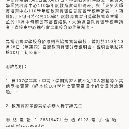
時間亦為為9月1日至9月21日，申請者需同時繳交「東吳大
學師資培育中心110學年度教育實習申請表」與「東吳大師
資培育中心110學年度教育實習自覓實習學校申請表」，預
計9月下旬日將召開110學年度教育實習自覓學校審查會議，
並於10月中旬前公布審查結果，未通過自覓實習學校申請
者，直接由中心進行實習學校分發作業程序。
為說明實習學校分發原則與協調實習學校，暫訂於110年10
月28日（星期四）召開教育實習分發說明會，說明會地點將
於10月上旬公布。
附註說明：
1. 自107學年起，申請下學期實習人數不足10人將輔導至其
他學校實習（經本校104學年度實習審議小組會議討論通
過）。
2. 教育實習業務請洽承辦人楊宇謙先生
聯絡電話：28819471分機6123電子信箱：
cash@scu.edu.tw