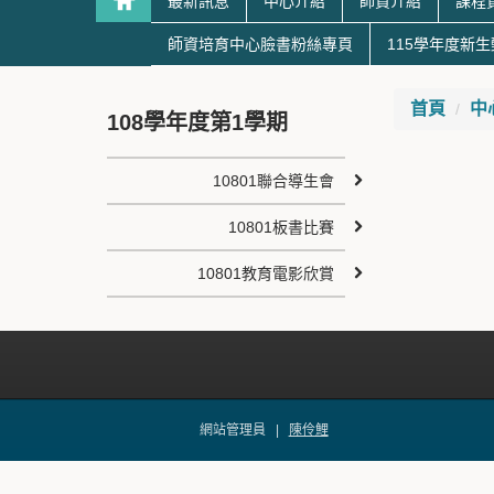
最新訊息
中心介紹
師資介紹
課程
師資培育中心臉書粉絲專頁
115學年度新
首頁
中
108學年度第1學期
10801聯合導生會
10801板書比賽
10801教育電影欣賞
網站管理員 |
陳伶鯉