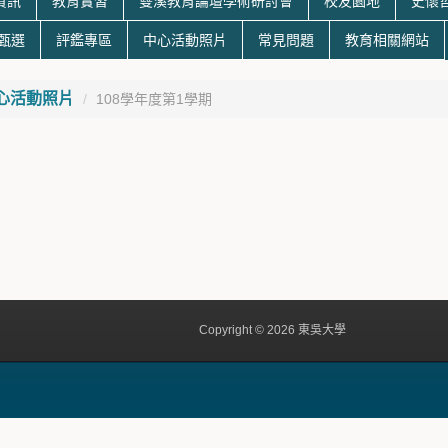
資訊
教育實習
雙溪教育論壇學術研討會
校友園地
史懷
生甄選
評鑑專區
中心活動照片
常見問題
教育相關網站
心活動照片
108學年度第1學期
Copyright © 2026 東吳大學