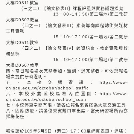
大樓D0511教室
（三之二）【論文發表II】課程評量與實務議題探究
13：00~14：50/第二場地/第二教研
大樓D0507教室
（四之一）【論文發表III】素養導向課程轉化與媒材
工具實務
15：10~17：00/第一場地/第二教研
大樓D0511教室
（四之二）【論文發表IV】師資培育、教育實務與校
務領導
15：10~17：00/第二場地/第二教研
大樓D0507教室
四、當日報名場次完整參加，簽到、退完整者，可依您報名
場次提供研習證明。
五、本校交通資訊：https://www-
ch.scu.edu.tw/october/school_traffic
六、本校外雙溪校區校內位置圖：https://www-
ch.scu.edu.tw/october/school_scan
七、本校停車空間有限，請各位報名來賓搭乘大眾交通工具
八、因應防疫，請各位來賓戴口罩出席，當天研習場所內亦
採梅花座。
報名請於109年5月5日（週二）17：00至網頁表單，連結：