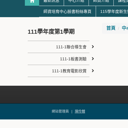
最新訊息
中心介紹
師資介紹
課程
師資培育中心臉書粉絲專頁
115學年度新
首頁
中
111學年度第1學期
111-1聯合導生會
111-1板書測驗
111-1教育電影欣賞
網站管理員 |
陳伶鯉