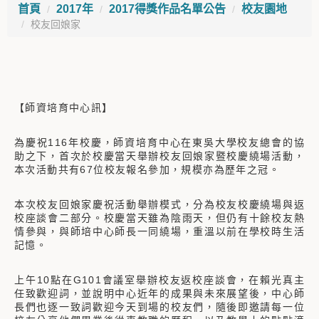
首頁
2017年
2017得獎作品名單公告
校友園地
校友回娘家
【師資培育中心訊】
為慶祝116年校慶，師資培育中心在東吳大學校友總會的協
助之下，首次於校慶當天舉辦校友回娘家暨校慶繞場活動，
本次活動共有67位校友報名參加，規模亦為歷年之冠。
本次校友回娘家慶祝活動舉辦模式，分為校友校慶繞場與返
校座談會二部分。校慶當天雖為陰雨天，但仍有十餘校友熱
情參與，與師培中心師長一同繞場，重溫以前在學校時生活
記憶。
上午10點在G101會議室舉辦校友返校座談會，在賴光真主
任致歡迎詞，並說明中心近年的成果與未來展望後，中心師
長們也逐一致詞歡迎今天到場的校友們，隨後即邀請每一位