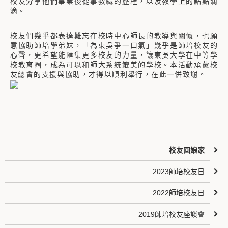
校友分享他們畢業後從事教職的歷程，以及教學上的點點滴
滴。
校友們幾乎都表達難忘在校時中心師長的教導與關懷，也願
意協助師培學弟妹，「為東吳爭一口氣」幾乎是師培校友的
心聲，更希望能匯集更多校友的力量，讓東吳大學在中等學
校教育圈，成為可以和師大系統媲美的學校。本活動承蒙校
友總會的支援與協助，才得以順利舉行，在此一併致謝。
校友回娘家
2023師培校友日
2022師培校友日
2019師培校友座談會