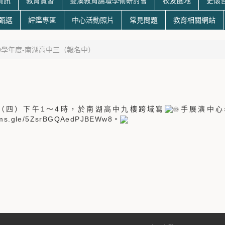
資訊
教育實習
雙溪教育論壇學術研討會
校友園地
史懷
生甄選
評鑑專區
中心活動照片
常見問題
教育相關網站
10學年度-南湖高中三（報名中）
日（四）下午1～4時，於南湖高中九樓跨域寫
手展演中心
orms.gle/5ZsrBGQAedPJBEWw8。