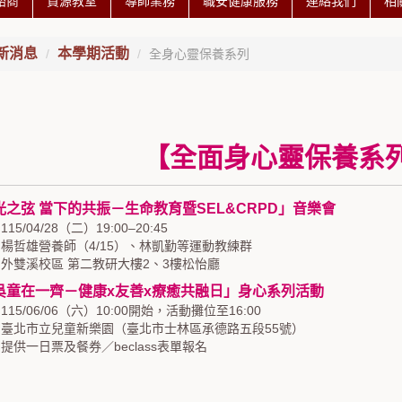
諮商
資源教室
導師業務
職安健康服務
連絡我們
相
新消息
本學期活動
全身心靈保養系列
【全面身心靈保養系
光之弦 當下的共振－生命教育暨SEL&CRPD」音樂會
15/04/28（二）19:00–20:45
楊哲雄營養師（4/15）、林凱勤等運動教練群
外雙溪校區 第二教研大樓2、3樓松怡廳
吳童在一齊－健康x友善x療癒共融日」身心系列活動
15/06/06（六）10:00開始，活動攤位至16:00
臺北市立兒童新樂園（臺北市士林區承德路五段55號）
提供一日票及餐券／beclass表單報名