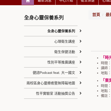
最新消息
中心介紹
衛生保健
心理
首頁
最
全身心靈保養系列
全身心靈保養系列
心理衛生講座
衛生保健活動
「時
性別平等推廣講座
時間：1
講師：
健諮Podcast feat. 大一國文
地點：
「東
兩校區身心靈療癒暨無障礙地圖
時間：1
地點：
性平實驗室 活動抽獎公告
備註：