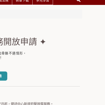
關法規
表單下載
多元學習
務開放申請 ✦
肉骨骼不適情形，
！
務
7月起，健諮中心新增舒壓按摩服務。