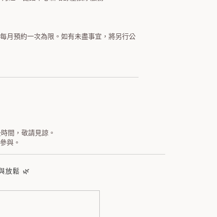
人每月預約一次為限。如有未盡事宜，將另行公
】
後時間，敬請見諒。
參與。
放鬆 🌿