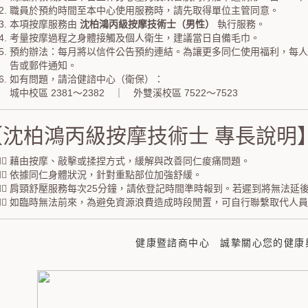
職員於預約時間至本中心使用服務時，請先取得單位主管同意。
本項按摩服務由
沈柏鴻丙級按摩技術士（男性）
執行服務。
考量按摩過程之身體接觸及個人衛生，建議當日自備毛巾。
預約辦法：每月將以信件公告預約連結。為讓更多同仁使用福利，每
告或郵件通知。
如有問題，請洽健諮中心（衛保）：
城中校區 2381～2382 ｜ 外雙溪校區 7522～7523
【沈柏鴻丙級按摩技術士 專長說明
藉由按摩、敲擊或揉捏方式，緩解與改善同仁痠痛問題。
依據同仁身體狀況，針對重點部位加強舒緩。
肩頸舒壓服務每次25分鐘，請依登記時間準時報到。若遲到將無法延
如臨時無法前來，為避免資源浪費造成時段閒置，可自行聯繫取代人員
健康暨諮商中心 誠摯關心您的健康與