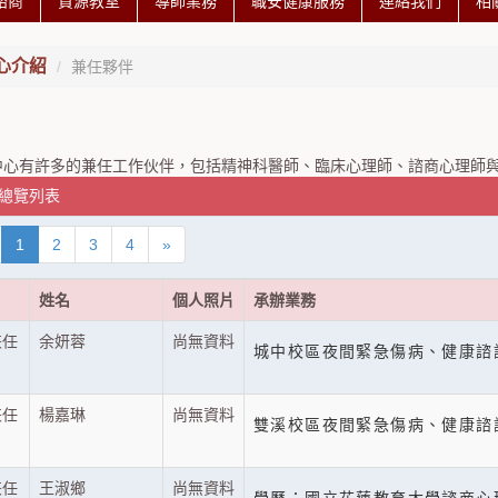
諮商
資源教室
導師業務
職安健康服務
連絡我們
相
心介紹
兼任夥伴
中心有許多的兼任工作伙伴，包括精神科醫師、臨床心理師、諮商心理師與
 總覽列表
1
2
3
4
»
姓名
個人照片
承辦業務
兼任
余妍蓉
尚無資料
城中校區夜間緊急傷病、健康諮
兼任
楊嘉琳
尚無資料
雙溪校區夜間緊急傷病、健康諮
兼任
王淑鄉
尚無資料