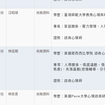
兼任
汪昭瑛
尚無資料
學歷：臺灣師範大學教育心理與
專長：家庭關係、壓力管理、人
證照：諮商心理師
兼任
林廷頤
尚無資料
學歷：美國密西西比學院 諮商
專常：人際關係、情感議題、情
焦慮)、失落議題(悲傷輔導、分
證照：諮商心理師
兼任
林奕青
尚無資料
學歷：美國Pace大學心理諮商