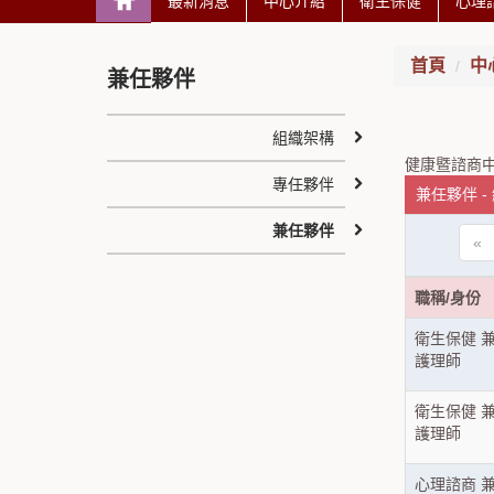
最新消息
中心介紹
衛生保健
心理
首頁
中
兼任夥伴
組織架構
健康暨諮商
專任夥伴
兼任夥伴 -
兼任夥伴
«
職稱/身份
衛生保健 
護理師
衛生保健 
護理師
心理諮商 