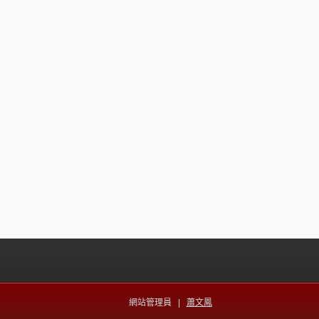
網站管理員 |
蕭文鳳