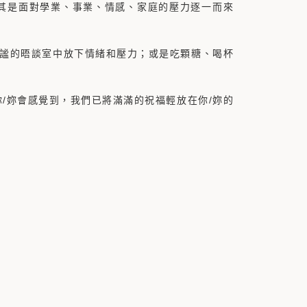
其是面對學業、事業、情感、家庭的壓力逐一而來
謐的晤談室中放下情緒和壓力；或是吃顆糖、喝杯
/妳會感覺到，我們已將滿滿的祝福輕放在你/妳的