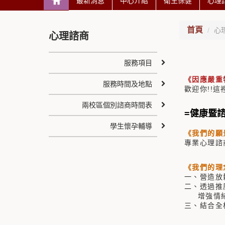
最新消息
中心介紹
衛生保健
心理
首頁
心
心理諮商
服務項目
《因應嚴重
服務時間及地點
歡迎你!!這
兩校區個別諮商時間表
=健康暨
學生懷孕輔導
《我們的願
專業心理諮
《我們的理
一、營造放
二、透過推
增強情緒
三、結合全