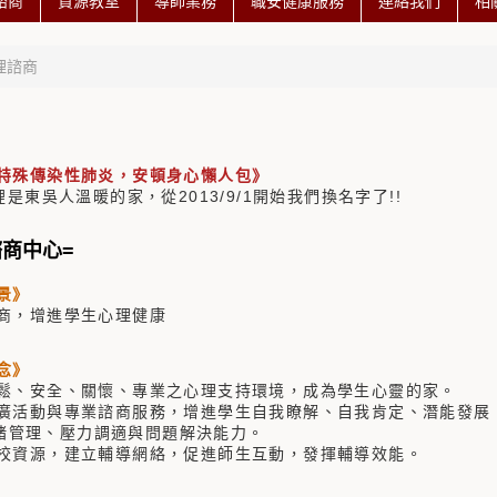
諮商
資源教室
導師業務
職安健康服務
連絡我們
相
理諮商
特殊傳染性肺炎，安頓身心懶人包》
裡是東吳人溫暖的家，從2013/9/1開始我們換名字了!!
諮商中心=
景》
商，增進學生心理健康
念》
鬆、安全、關懷、專業之心理支持環境，成為學生心靈的家。
廣活動與專業諮商服務，增進學生自我瞭解、自我肯定、潛能發展
管理、壓力調適與問題解決能力。
校資源，建立輔導網絡，促進師生互動，發揮輔導效能。