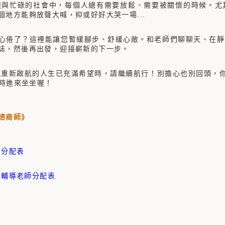
與忙碌的社會中，每個人總有需要放鬆、需要被關懷的時候。尤
個地方能夠放聲大喊，抑或好好大哭一場...
心倦了？這裡能讓您暫緩腳步、舒緩心敞。和老師們聊聊天、在靜
誌，然後再出發，迎接嶄新的下一步。
現重新啟航的人生已充滿希望時，請繼續航行！別擔心也別回頭，你
隨時進來坐坐喔！
諮商師》
師分配表
室輔導老師
分配表