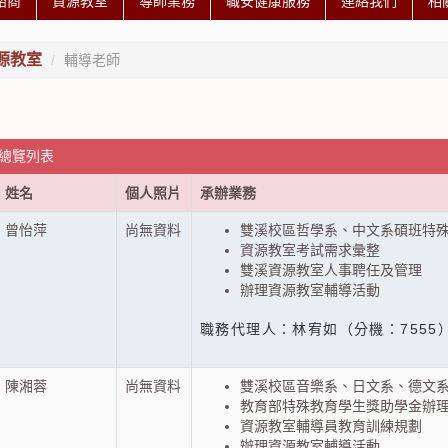
諮商
資源教室
導師業務
職安健康服務
連絡我們
相
源教室
輔導老師
 總覽列表
姓名
個人照片
承辦業務
曾怡萍
尚無資料
雙溪校區哲學系、中文系碩班特
資源教室考試需求彙整
雙溪資源教室人事聘任及管理
辦理資源教室輔導活動
職務代理人：林宥如（分機：7555
陳湘蓉
尚無資料
雙溪校區音樂系、日文系、德文
教育部特殊教育學生獎助學金辦
資源教室輔導員教育訓練規劃
辦理資源教室輔導活動