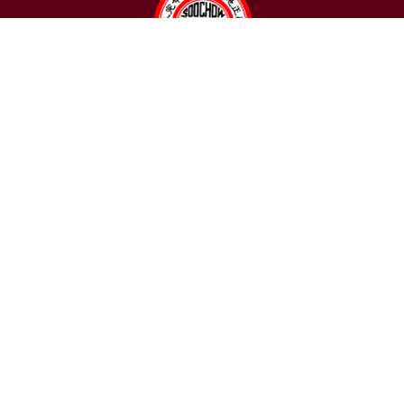
聯絡我們
東吳大學日本語文學系
〒111002 台北市士林區臨溪路70號
R1018室 | 學士班、進修學士班
R1002室 | 碩博士班
連絡電話：(02)2881-9471
學士班：分機 6522~6525
進修學士班：分機 6526