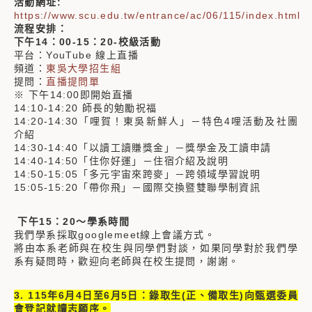
活動網址:
https://www.scu.edu.tw/entrance/ac/06/115/index.html
流程安排：
下午14：00-15：20-校級活動
平台：YouTube 線上直播
頻道：
東吳大學招生組
提問：
直播提問單
※ 下午14:00即開始直播
14:10-14:20 師長的勉勵祝福
14:20-14:30「哩賀！東吳新鮮人」－特色4哩活動及社團
介紹
14:30-14:40「以讀工讀賺獎金」－獎學金及工讀申請
14:40-14:50「住你好運」－住宿介紹及說明
14:50-15:05「多元宇宙來跨麥」－跨領域學習說明
15:05-15:20「帶你飛」－國際交換暨雙聯學制資訊
下午15：20～學系時間
我們學系採取googlemeet線上會議方式。
將由本系老師與在校生與同學們對談，如果同學對於我們學
系有疑問時，歡迎向老師與在校生提問，謝謝。
3. 115年6月4日至6月5日：錄取生(正、備取生)向甄選委員
會登記就讀志願序。