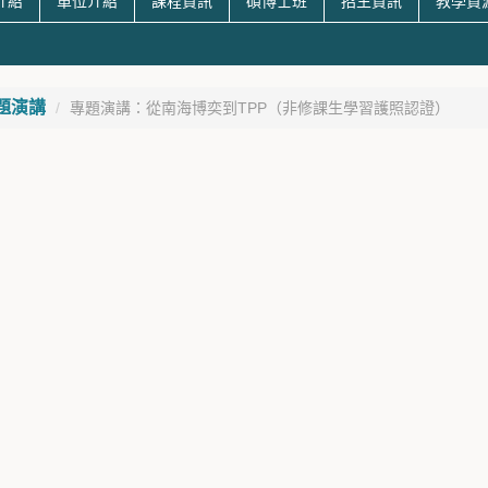
介紹
單位介紹
課程資訊
碩博士班
招生資訊
教學資
題演講
專題演講：從南海博奕到TPP（非修課生學習護照認證）