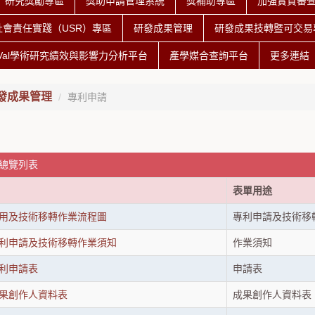
研究獎勵專區
獎助申請管理系統
獎補助專區
加強實質審
社會責任實踐（USR）專區
研發成果管理
研發成果技轉暨可交易專
iVal學術研究績效與影響力分析平台
產學媒合查詢平台
更多連結
發成果管理
專利申請
 總覽列表
表單用途
用及技術移轉作業流程圖
專利申請及技術移
利申請及技術移轉作業須知
作業須知
利申請表
申請表
果創作人資料表
成果創作人資料表