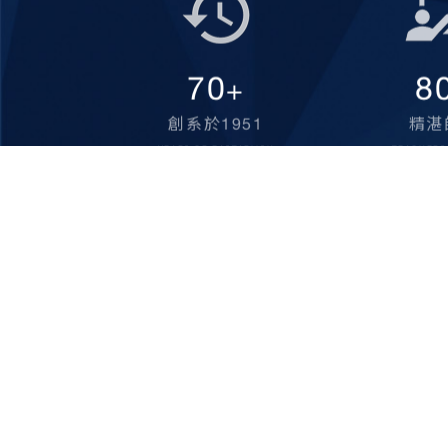
70
8
+
創系於1951
精湛
YEARS OF EASTABLISH
TEACHERS