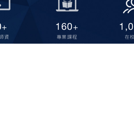
0
160
1,
+
+
師資
專業課程
在
 WE HAVE
SPECIALED TRAININGS
HAPPY 
1
T