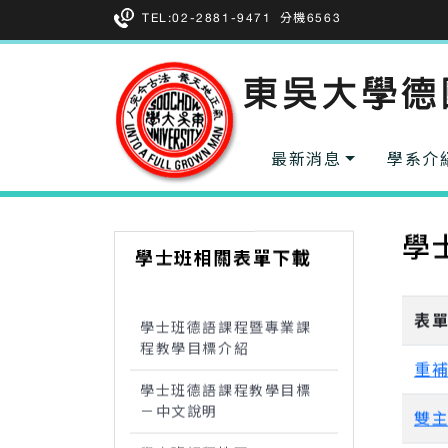
TEL:02-2881-9471
分機6563
最新消息
學系介
學
學士班相關表單下載
表
學士班德語課程暨專業課
程教學目標介紹
重
學士班德語課程教學目標
－中文說明
雙