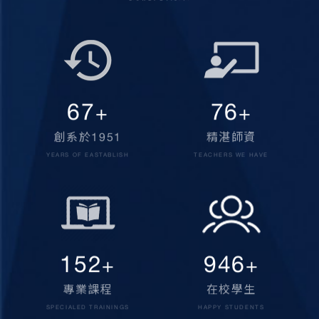
70
80
+
+
創系於1951
精湛師資
YEARS OF EASTABLISH
TEACHERS WE HAVE
160
1,000
+
+
專業課程
在校學生
SPECIALED TRAININGS
HAPPY STUDENTS