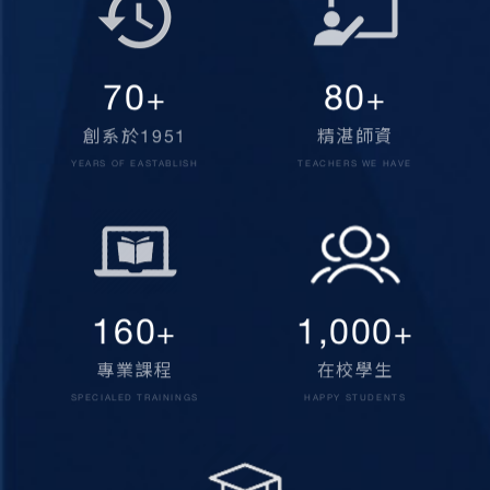
70
80
+
+
創系於1951
精湛師資
YEARS OF EASTABLISH
TEACHERS WE HAVE
160
1,000
+
+
專業課程
在校學生
SPECIALED TRAININGS
HAPPY STUDENTS