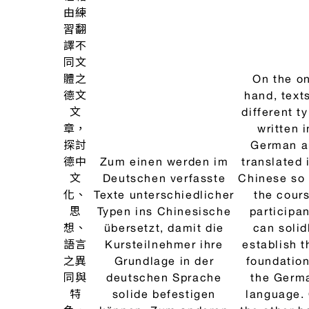
與
IV」
Dazu ermöglicht der
course ena
習
的上
Kurs den Teilnehmer/-
the partici
作
課教
innen die deutsche
to get to 
I、II
材及
Kultur näher
the Germ
進
kennenzulernen und
culture bet
度，
aktuelle Ereignisse aus
and to dis
加強
Deutschland zum
current ev
學生
Anlass zu nehmen,
in German
的德
Diskussionen zu führen.
The targ
文寫
Das angestrebte
course le
作能
Kursniveau entspricht
correspond
力。
dem Niveau B1 des
level B1 of
課程
Gemeinsamen
Commo
結束
Europäischen
Europea
後，
Referenzrahmens (GER).
Framework
學生
Reference 
德文
Languag
閱讀
(CEFR).
能力