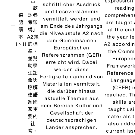
werden diese
生認
Reference 
Fertigkeiten anhand von
識與
Languag
Materialien vermittelt,
瞭解
(CEFR) i
die darüber hinaus
德語
reached. T
aktuelle Themen aus
系國
skills ar
dem Bereich Kultur und
家重
taught us
Gesellschaft der
要的
materials 
deutschsprachigen
社
also addr
Länder ansprechen.
會、
current is
文化
in the cult
議
and societ
題。
German
speakin
countrie
In the 1st 
of study, b
本課
knowledge
程為
the Germ