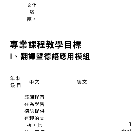
程，
藉此
加強
學生
符合
「歐
The aim of
語參
Ziel des Kurses ist die
course is 
考架
Vertiefung der
deepen t
構」
sprachlichen
linguisti
B2級
Kompetenzen der
competenc
之中
Teilnehmer/-innen ab
participa
高級
der Niveaustufe B2 des
from level 
中
德語
GER in allen
the CEFR in
高
聽說
Fertigkeiten, mit einem
skills, wi
級
讀寫
besonderen
particula
四
德
能
Schwerpunkt auf der
emphasis
語
力，
Fertigkeit des Lesens,
reading ski
I、II
並佐
der schriftlichen wie
written and
以補
sprachlichen
communica