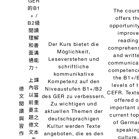
important sk
話
力。
Kompetenzen wie
such as "us
I、II
本課
„Medieneinsatz“,
media",
程亦
„Teamwork“ und
"teamwork"
訓練
„Präsentation“ eine
"presentat
學生
wichtige Rolle.
also plays
以下
Außerdem können die
important r
的重
Teilnehmer/-innen ihre
Furthermo
要技
Fähigkeiten zu
the partici
能：
eigenständigem und
can expa
“媒
zielorientiertem Lernen
their abili
體”、
erweitern .
for indepen
三
“團隊
and goal
合作”
oriente
和“口
learning
頭報
告”。
此
外，