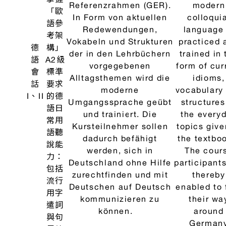
準，
the Comm
Referenzrahmen (GER)
並幫
Europea
erreicht wird. Dabei
助學
Framework
werden diese
生認
Reference 
Fertigkeiten anhand von
識與
Languag
Materialien vermittelt,
瞭解
(CEFR) i
die darüber hinaus
德語
reached. T
aktuelle Themen aus
系國
skills ar
dem Bereich Kultur und
家重
taught us
Gesellschaft der
要的
materials 
deutschsprachigen
社
also addr
Länder ansprechen.
會、
current is
文化
in the cult
議
and societ
題。
German
speakin
countrie
Mediation 