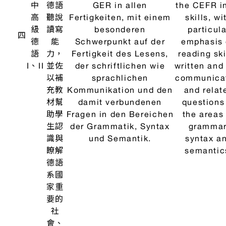
與德
the
Instituts entspricht.
國文
competen
化相
profile of 
關主
institute
題，
學期
末以
德語
進行
成果
展演
與書
面報
告。
本課
程為
整合
性課