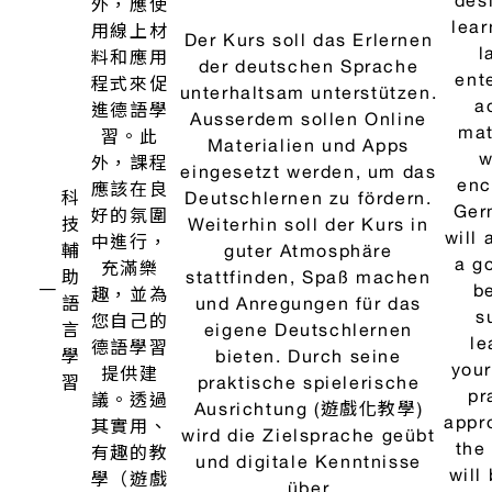
充教
Kommunikation und den
and relat
材幫
damit verbundenen
questions
助學
Fragen in den Bereichen
the areas
生認
der Grammatik, Syntax
grammar
識與
und Semantik.
syntax a
瞭解
semantic
德語
系國
家重
要的
社
會、
文化
議
題。
專業課程教學目標