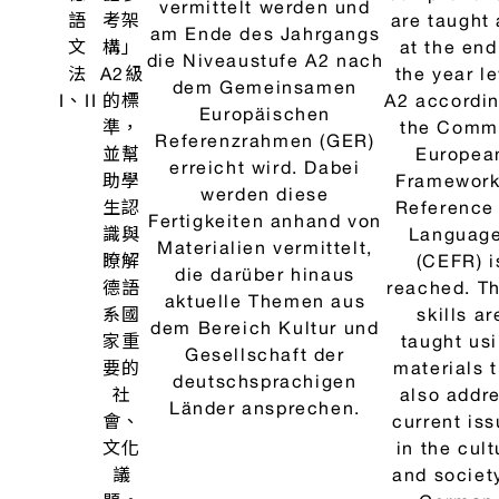
實習資訊
SCHAU
大專生研究計畫
德語課程教學目標
年
科
中文
德文
英文
級
目
In the 1st 
of study, b
本課
knowledge
程為
the Germ
整合
language at
性課
basic lev
Im 1. Studienjahr sollen