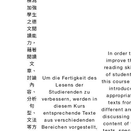
本課
competenc
程配
colloqui
合語
German at l
言課
B1 accordin
In diesem Kurs soll die
程教
the Comm
kommunikative
材，
Europea
Kompetenz in der
培養
Framework
deutschen
學生
Reference 
Umgangssprache auf
掌握
Languag
dem Niveau B1 nach
「歐
(CEFR) is t
德
dem Gemeinsamen
語參
practiced 
語
Europäischen
考架
consolidat
會
Referenzrahmen (GER)
構」
Among ot
話
eingeübt und gefestigt
B1級
things, con
III、
werden. Unter anderem
標準
oriente
IV
sollen durch Dialoge mit
要求
speakin
einem Lernpartner bzw.
的德
situations 
der Lerngruppe
語日
be practi
inhaltsorientierte