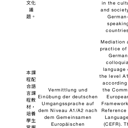
整合
language at
性課
basic lev
Im 1. Studienjahr sollen
程，
should b
grundlegend Kenntnisse
藉此
taught. Thi
in der deutschen
培養
done in 
Sprache auf dem
學生
integrat
Niveau der Grundstufe
基本
course in w
vermittelt werden.
的德
speaking ski
Dieses geschieht in
語能
listenin
einem integrierten Kurs,
力，
comprehens
in dem Sprechfertigkeit,
以符
written
Hörverständnis,
合
expression
schriftlicher Ausdruck
「歐
reading
und Leseverständnis
德
語參
comprehen
vermittelt werden und
語
考架
are taught
一
am Ende des Jahrgangs
讀
構」
at the end
die Niveaustufe A2 nach
本
A2級
the year le
dem Gemeinsamen
I、II
的標
A2 accordin
Europäischen