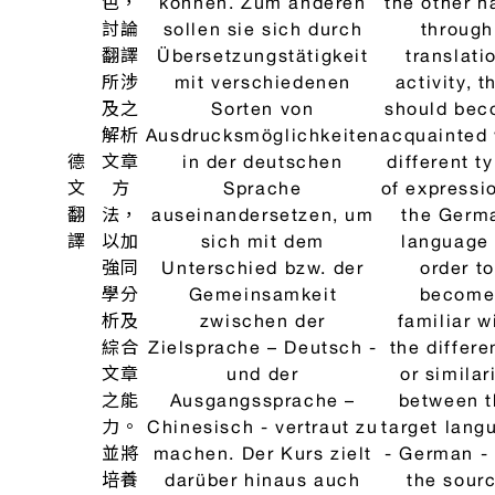
應達
到
「歐
語參
考架
構」
B1級
程
度。
本課
程藉
由練
習翻
譯不
同文
體之
On the o
德文
hand, text
文
different t