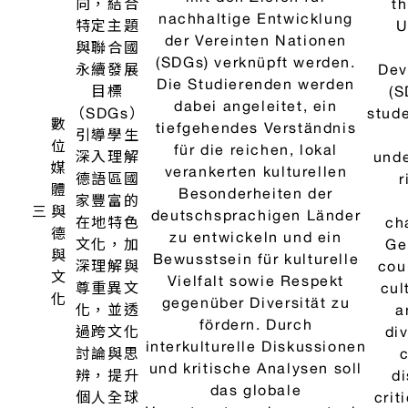
力。
本課程針
對GER
Durch ein gezieltes
B
B1級檢定
Training der Fertigkeiten
trai
B1
測驗訓練
Lesen, Hören, Schreiben,
re
級
學生閱
Sprechen und Übersetzen
writ
德
讀、聽
werden die
trans
語
力、寫
三
Kursteilnehmer/-innen
p
檢
作、口說
befähigt, erfolgreich an
enabl
定
和翻譯能
einer DaF-Feststellungs­
succ
訓
力，期使
prüfung auf der
Fest
練
學生通過
Niveaustufe B1 des GER
on t
GER B1
teilzunehmen.
級檢定測
驗。
教導學生
Das Hauptziel dieses
如何用德
The 
德
Kurses ist es, den
語介紹台
cou