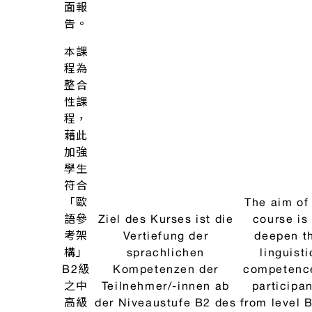
學生
整體
之學
習成
效是
This course
否符
Capston
合本
course in w
系各
Dieser Kurs ist ein
students sh
項教
Capstone-Kurs, in dem
demonstr
學能
die Studierenden ihre
their abilit
力指
Fähigkeit nachweisen
德
independen
標。
sollen, ein Thema
國
work on a
selbstständig
文
學生
present a t
bearbeiten und
化
與指
in order 
darstellen zu können,
專
導老
prove that t
um so den Nachweis zu
題
師商
learnin
erbringen, dass ihr
議，
succes
Lernerfolg dem
自訂
correspond
Kompentenzprofil des