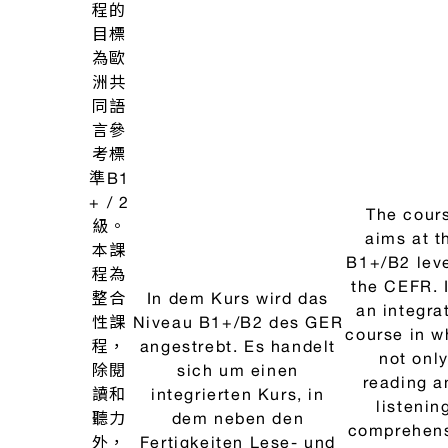
文
方
Sprache
of expressi
翻
法，
auseinandersetzen, um
the Germ
譯
以加
sich mit dem
language 
強同
Unterschied bzw. der
order to
學分
Gemeinsamkeit
becom
析及
zwischen der
familiar w
綜合
Zielsprache – Deutsch -
the differ
文章
und der
or similar
之能
Ausgangssprache –
between t
力。
Chinesisch - vertraut zu
target lang
並將
machen. Der Kurs zielt
- German -
培養
darüber hinaus auch
the sour
嚴謹
darauf ab, dass die
language
的翻
Kursteilnehmer im Lauf
Chinese. 
譯態
des Semesters eine
course al
度，
gewisse Sensibilität für
aims to h
理解
die Sprache generell
student
德文
entwickeln sollen.
develop 
原
certain