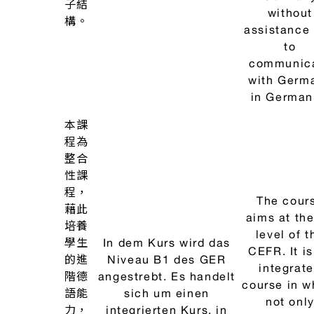
practice of
German
colloqui
language 
本課
the level A
程配
according
合語
Vermittlung und
the Comm
言課
Einübung der deutschen
Europea
程教
Umgangssprache auf
Framework
材，
dem Niveau A1/A2 nach
Reference 
培養
dem Gemeinsamen
Languag
學生
Europäischen
(CEFR). T
掌握
Referenzrahmen (GER).
modern
「歐
In Form von aktuellen
colloqui
語參
Redewendungen,
language 
考架
Vokabeln und Strukturen
practiced 
德
構」
der in den Lehrbüchern
trained in 
語
A2級
vorgegebenen
form of cur
會
標準
Alltagsthemen wird die
idioms,
話
要求