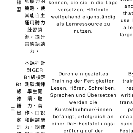
enc
應該在良
科
Deutschlernen zu fördern.
Ger
好的氛圍
技
Weiterhin soll der Kurs in
will 
中進行，
輔
guter Atmosphäre
a g
充滿樂
助
stattfinden, Spaß machen
一
be
趣，並為
語
und Anregungen für das
s
您自己的
言
eigene Deutschlernen
le
德語學習
學
bieten. Durch seine
your
提供建
習
praktische spielerische
pr
議。透過
Ausrichtung (遊戲化教學)
app
其實用、
wird die Zielsprache geübt
the
有趣的教
und digitale Kenntnisse
will
學（遊戲
über
di
化教
Deutschlernmöglichkeiten
學），練
im Internet werden erlangt.
learn
習目標語
on th
言並獲得
網路上德
語學習選
項的數位