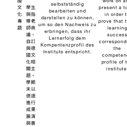
得知
mitzuteilen.
appropriat
識
within t
後，
context 
組織
different t
自我
of texts
意見
並可
在各
式文
章中
表
達。
本課
程為
總結
性課
程，
檢核