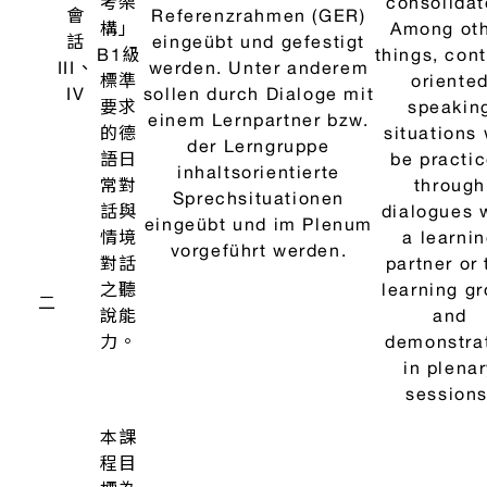
III、
trained a
的標
Diese Fertigkeiten
IV
improved
準，
werden anhand von
These skill
並幫
Materialien vermittelt,
taught us
助學
die darüber hinaus
materials 
生認
aktuelle Themen aus
also addr
識與
dem Bereich Kultur und
current is
瞭解
Gesellschaft der
in the cult
德語
deutschsprachigen
and societ
系國
Länder ansprechen.
German
家重
speakin
要的
countrie
社
會、
文化
議
題。
In this cou
communica