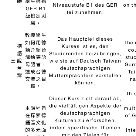
知識。
本課程有
系統地訓
練學生德
The
Der Kurs bietet ein
語聽力以
syst
systematisches Training
達GER
des Hörverstehens mit dem
B1為目
com
德
Zielniveau B1 des GER. Die
標。
the 
語
Kursteilnehmer/-innen
the 
本課程教
聽
lernen Strategien des
三
pa
導學生加
力
Hörens und Verstehens
strat
強聽力的
練
kennen, die sie in die Lage
and
策略，使
習
versetzen, Hörtexte
tha
其能自主
weitgehend eigenständig
use 
運用聽力
als Lernressource zu
a l
練習資
nutzen.
large
源，提升
其德語聽