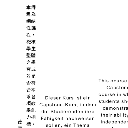
面溝
and writt
Leseverstehen und
通能
communica
schriftliche
力。
competenc
kommunikative
the B1+/
上課
Kompetenz auf den
levels of 
內容
德
Niveaustufen B1+/B2
CEFR. Texts
以當
文
des GER zu verbessern.
offered 
前重
閱
Zu wichtigen und
important 
要主
讀
aktuellen Themen der
current to
題之
與
deutschsprachigen
of Germa
德文
習
Kultur werden Texte
speakin
文本
作
angeboten, die es den
culture,
為
III、
Teilnehmer/-innen
enablin
主，
IV
ermöglichen, sich zu
participant
訓練
informieren, sich eine
inform
學生
Meinung zu bilden und
themselve
在閱
diese im Rahmen
form an opi
讀文
unterschiedlicher
and
本習
Textsorten angemessen
communicat