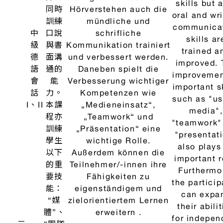
文，
sensitivity
掌握
the languag
漢語
general du
特
the semest
質，
以加
強中
德素
文素
養。
本課
程的
目標
為歐
洲共
同語
言參
考標