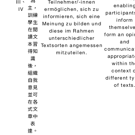
也培
養學
生自
主學
習能
力。
本課
程為
訓練
學生
達到
GER
的B1
The cour
+ /
offers th
B2級
opportunit
閱讀
improv
理解
reading
Der Kurs bietet die
和書
comprehen
Möglichkeit,