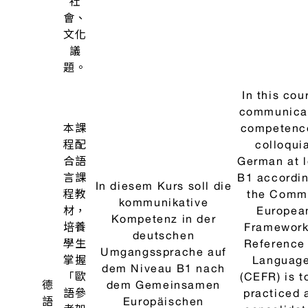
本課
程為
整合
性課
程，
The cour
藉此
aims at th
培養
level of t
學生
In dem Kurs wird das
CEFR. It i
的進
Niveau B1 des GER
integrat
階德
angestrebt. Es handelt
course in w
語能
sich um einen
not onl
力，
integrierten Kurs, in
reading a
以符
dem neben den
listenin
合
Fertigkeiten Lese- und
comprehen
「歐
Hörverstehen auch die
德
skills but 
語參
mündliche und
語
oral and wr
考架
schrifliche
文
communica
構」
Kommunikation trainiert
法
skills ar
B1級
und verbessert werden.