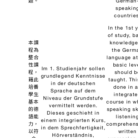
程，
should b
grundlegend Kenntnisse
藉此
taught. Thi
in der deutschen
培養
done in 
Sprache auf dem
學生
integrat
Niveau der Grundstufe
基本
course in w
vermittelt werden.
的德
speaking ski
Dieses geschieht in
語能
listenin
einem integrierten Kurs,
力，
comprehens
in dem Sprechfertigkeit,
以符
written
Hörverständnis,
合
expression
schriftlicher Ausdruck
「歐
reading
und Leseverständnis
德
語參
comprehen
vermittelt werden und
語
考架
are taught
am Ende des Jahrgangs
文
構」
at the end
die Niveaustufe A2 nach
法
A2級
the year le
dem Gemeinsamen
I、II
的標
A2 accordin
Europäischen
準，
the Comm
Referenzrahmen (GER)
並幫
Europea
erreicht wird. Dabei
助學
Framework