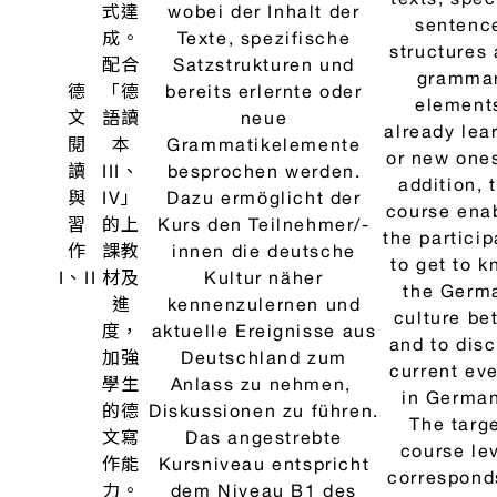
常對
through
Sprechsituationen
話與
dialogues 
eingeübt und im Plenum
情境
a learni
vorgeführt werden.
對話
partner or 
之聽
learning g
二
說能
and
力。
demonstra
in plena
sessions
本課
程目
標為
加強
學生
之德
文閱
讀能
力，