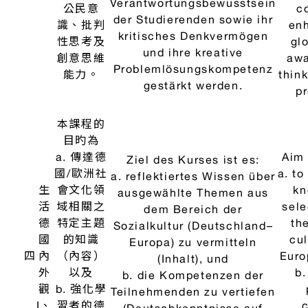
語
Studierenden beizubringen,
灣給德語
stu
三
說
wie sie auf Deutsch Taiwan
母語者，
Ger
台
deutschsprachigen
達成台德
Ta
灣
Muttersprachlern vorstellen
交流之目
na
können.
標。
Thi
Dieser Kurs zielt darauf ab,
die vielfältigen Aspekte der
本課程旨
mult
deutschsprachigen
在探索德
of 
Kulturen zu erforschen,
語區文化
indem spezifische Themen
的多元面
int
mit den Zielen für
向，結合
t
nachhaltige Entwicklung
特定主題
U
der Vereinten Nationen
與聯合國
(SDGs) verknüpft werden.
永續發展
Dev
Die Studierenden werden
目標
(S
dabei angeleitet, ein
（SDGs）
stude
數
tiefgehendes Verständnis
引導學生
位
für die reichen, lokal