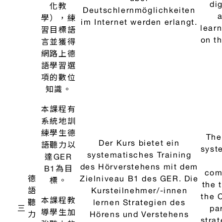
I
、翻譯暨德語應用模組
年
科
中文
德文
級
目
該課程旨
在為學習
德語提供
有趣的支
援。此
des
外，應使
lea
用線上材
Der Kurs soll das Erlernen
l
料和應用
der deutschen Sprache
ent
程式來促
unterhaltsam unterstützen.
a
進德語學
Ausserdem sollen Online
mat
習。此
Materialien und Apps
w
外，課程
eingesetzt werden, um das