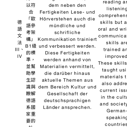
moderne
vocabulary
I、II
的德
Umgangssprache geübt
structures
語日
und trainiert. Die
the every
常用
Kursteilnehmer sollen
topics give
語聽
dadurch befähigt
the textbo
說能
werden, sich in
The cour
力：
Deutschland ohne Hilfe
participant
包括
zurechtfinden und mit
thereby
流行
Deutschen auf Deutsch
enabled to 
用字
kommunizieren zu
their wa
遣詞
können.
around
與句
German
子結
without
構。
assistance
to
communic
with Germ
in Germa