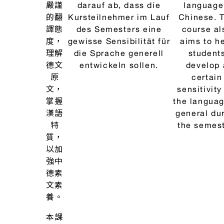
章，
written i
探討
German a
德中
Zum einen werden im
translated 
文
Deutschen verfasste
Chinese so 
化、
Texte unterschiedlicher
the cour
思
Typen ins Chinesische
participa
想、
übersetzt, damit die
can solid
語言
Kursteilnehmer ihre
establish t
之異
Grundlage in der
foundation
同與
deutschen Sprache
the Germ
特
solide befestigen
language.
色，
können. Zum anderen
the other h
討論
sollen sie sich durch
through
翻譯
Übersetzungstätigkeit
translati
所涉
mit verschiedenen
activity, t
及之
Sorten von
should be
解析
Ausdrucksmöglichkeiten
acquainted 
德
文章
in der deutschen
different t