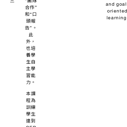
準B1
+ / 2
The cour
級。
aims at t
本課
B1+/B2 leve
程為
the CEFR. I
整合
In dem Kurs wird das
an integra
性課
Niveau B1+/B2 des GER
course in w
程，
angestrebt. Es handelt
not onl
除閱
sich um einen
reading a
讀和
integrierten Kurs, in
listenin
聽力
dem neben den
comprehen
外，
Fertigkeiten Lese- und
skills but 
同時
Hörverstehen auch die
oral and wr
訓練
mündliche und
communica
中
口說
schrifliche
skills ar
級
與書
Kommunikation trainiert
trained a
德
面溝
und verbessert werden.
improved. 
語
通的
Daneben spielt die
improvemen
會
能
Verbesserung wichtiger