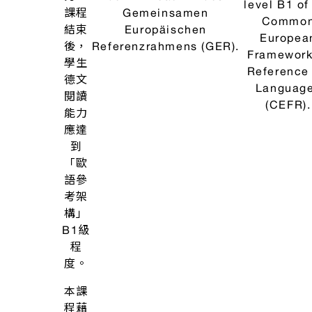
藉著
In order 
閱讀
improve t
文
reading ski
章、
of studen
討論
Um die Fertigkeit des
this course 
內
Lesens der
introduc
容、
Studierenden zu
appropria
分析
verbessern, werden in
texts fr
句
diesem Kurs
different ar
型、
entsprechende Texte
discussing
文法
aus verschiedenden
content of
等方
Bereichen vorgestellt,
texts, spec
式達
wobei der Inhalt der
sentenc
成。
Texte, spezifische
structures
配合
Satzstrukturen und
gramma
德
「德
bereits erlernte oder
element
文
語讀
neue
already lea
閱
本
Grammatikelemente
or new ones
讀
III、
besprochen werden.
addition, 