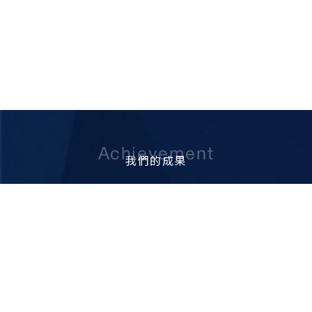
Achievement
我們的成果
70
79
+
+
創系於1951
精湛師資