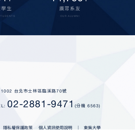
000
15,000
+
+
校學生
廣眾系友
STUDENTS
OUR ALUMNI
11002 台北市士林區臨溪路70號
02-2881-9471
EL:
(分機 6563)