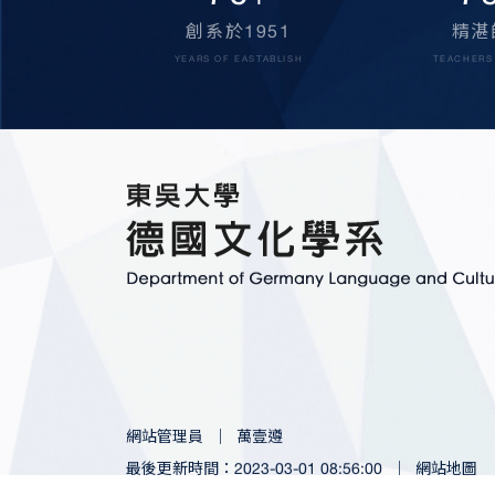
70
8
+
創系於1951
精湛
YEARS OF EASTABLISH
TEACHERS
網站管理員
｜
萬壹遵