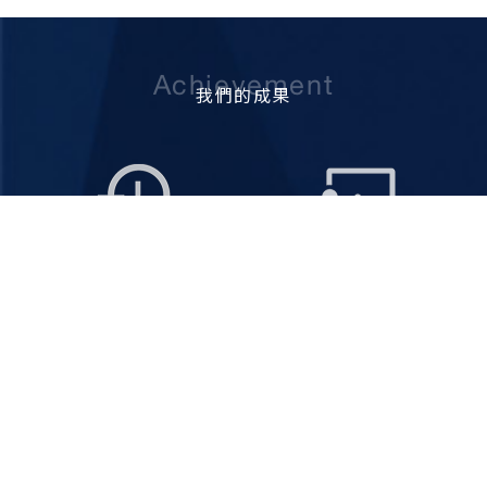
Achievement
我們的成果
69
78
+
+
創系於1951
精湛師資
YEARS OF EASTABLISH
TEACHERS WE HAVE