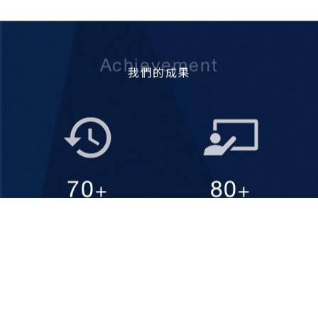
Achievement
我們的成果
70
80
+
+
創系於1951
精湛師資
YEARS OF EASTABLISH
TEACHERS WE HAVE