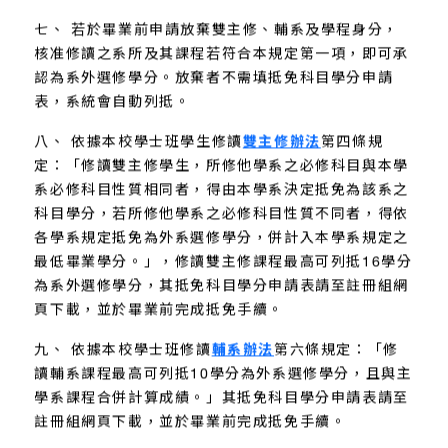
七、 若於畢業前申請放棄雙主修、輔系及學程身分，
核准修讀之系所及其課程若符合本規定第一項，即可承
認為系外選修學分。放棄者不需填抵免科目學分申請
表，系統會自動列抵。
八、 依據本校學士班學生修讀
雙主修辦法
第四條規
定：「修讀雙主修學生，所修他學系之必修科目與本學
系必修科目性質相同者，得由本學系決定抵免為該系之
科目學分，若所修他學系之必修科目性質不同者，得依
各學系規定抵免為外系選修學分，併計入本學系規定之
最低畢業學分。」，修讀雙主修課程最高可列抵16學分
為系外選修學分，其抵免科目學分申請表請至註冊組網
頁下載，並於畢業前完成抵免手續。
九、 依據本校學士班修讀
輔系辦法
第六條規定：「修
讀輔系課程最高可列抵10學分為外系選修學分，且與主
學系課程合併計算成績。」其抵免科目學分申請表請至
註冊組網頁下載，並於畢業前完成抵免手續。