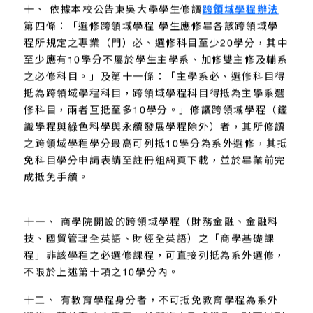
十、 依據本校公告東吳大學學生修讀
跨領域學程辦法
第四條：「選修跨領域學程 學生應修畢各該跨領域學
程所規定之專業（門）必、選修科目至少20學分，其中
至少應有10學分不屬於學生主學系、加修雙主修及輔系
之必修科目。」及第十一條：「主學系必、選修科目得
抵為跨領域學程科目，跨領域學程科目得抵為主學系選
修科目，兩者互抵至多10學分。」修讀跨領域學程（鑑
識學程與綠色科學與永續發展學程除外）者，其所修讀
之跨領域學程學分最高可列抵10學分為系外選修，其抵
免科目學分申請表請至註冊組網頁下載，並於畢業前完
成抵免手續。
十一、 商學院開設的跨領域學程（財務金融、金融科
技、國貿管理全英語、財經全英語）之「商學基礎課
程」非該學程之必選修課程，可直接列抵為系外選修，
不限於上述第十項之10學分內。
十二、 有教育學程身分者，不可抵免教育學程為系外