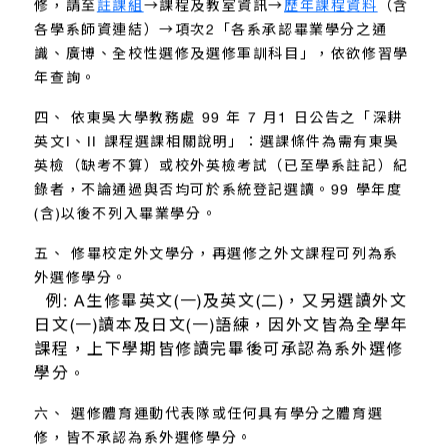
修，請至
註課組
→課程及教室資訊→
歷年課程資料
（含
各學系師資連結）→項次2「各系承認畢業學分之通
識、廣博、全校性選修及選修軍訓科目」，依欲修習學
年查詢。
四、 依東吳大學教務處 99 年 7 月1 日公告之「深耕
英文I、II 課程選課相關說明」：選課條件為需有東吳
英檢（缺考不算）或校外英檢考試（已至學系註記）紀
錄者，不論通過與否均可於系統登記選讀。99 學年度
(含)以後不列入畢業學分。
五、 修畢校定外文學分，再選修之外文課程可列為系
外選修學分。
例: A生修畢英文(一)及英文(二)，又另選讀外文
日文(一)讀本及日文(一)語練，因外文皆為全學年
課程，上下學期皆修讀完畢後可承認為系外選修
學分
。
六、 選修體育運動代表隊或任何具有學分之體育選
修，皆不承認為系外選修學分。