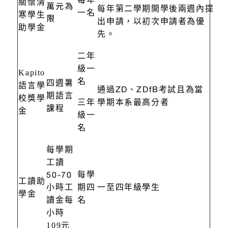
之學士班或碩士班學生皆可於
每年
關懷清
萬元為
每年第二學期開學後兩週內提
一名
寒學生
限
出申請，以初次申請者為優
助學金
先。
二年
級一
Kapito
名
四週暑
語言
學
ZD
ZDfB
通過
、
考試且為當
期語言
校獎學
三年
學期本系最高分者
課程
金
級一
名
每學期
工讀
50-70
每學
工讀助
小時工
期四
一至四年級學生
學金
讀金每
名
小時