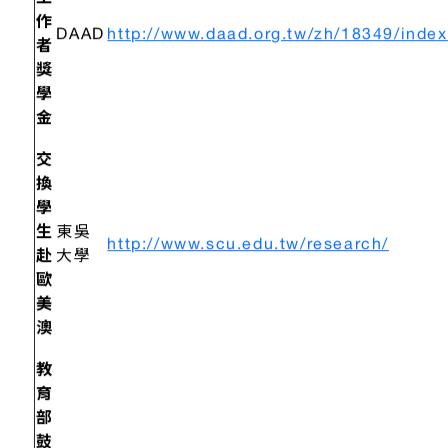
工
作
DAAD
http://www.daad.org.tw/zh/18349/index
者
獎
學
金
交
換
學
生
東吳
http://www.scu.edu.tw/research/
赴
大學
歐
美
澳
教
育
部