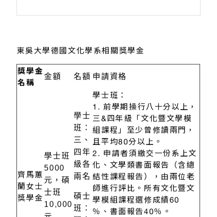
東吳大學德國文化學系相關獎學金
獎學金
金額
名額
申請資格
名稱
學士班：
1. 前學期操行八十分以上，
學士
三&四年級「文化暨文學模
班：
組課程」至少曾修讀兩門，
三、
且平均80分以上。
四年
2. 申請者須繳交一份系上文
學士班
級各
化、文學類書面報告（含總
5000
齊馬蕙
兩名
結性課程報告），由兩位老
元，碩
蘭女士
師進行評比。所有文化暨文
士班
碩士
獎學金
學模組課程選修成績60
10,000
班：
％、書面報告40％。