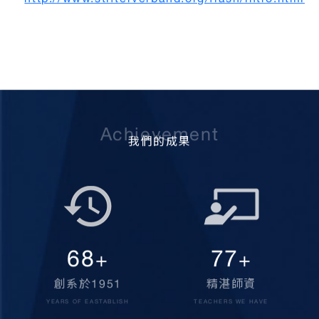
http://www.stifterverband.org/flash/intro.html
Achievement
我們的成果
70
80
+
+
創系於1951
精湛師資
YEARS OF EASTABLISH
TEACHERS WE HAVE