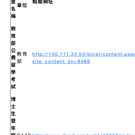
提供
金
相關網址
單位
名
稱
教
育
部
公
教育
http://140.111.34.54/bicer/content.asp
費
部
site_content_sn=8488
留
學
考
試
博
士
生
暨
年