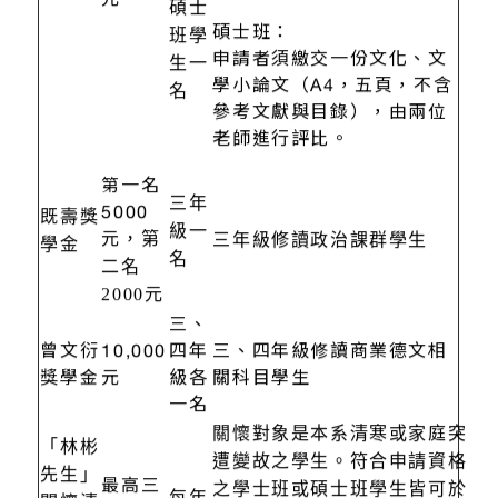
元
碩士
碩士班：
班學
申請者須繳交一份文化、文
生一
學小論文（A4，五頁，不含
名
參考文獻與目錄），由兩位
老師進行評比。
第一名
三年
5000
既壽獎
級一
元，第
三年級修讀政治課群學生
學金
名
二名
2000元
三、
曾文衍
10,000
四年
三、四年級修讀商業德文相
獎學金
元
級各
關科目學生
一名
關懷對象是本系清寒或家庭突
「林彬
遭變故之學生。符合申請資格
先生」
最高三