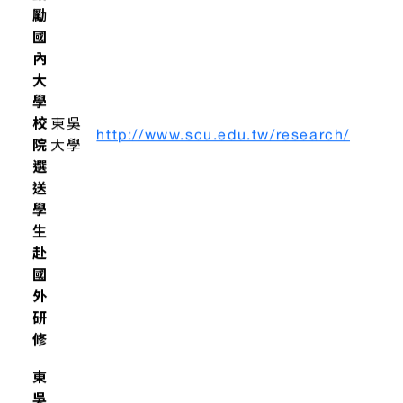
鼓
勵
國
內
大
學
校
東吳
http://www.scu.edu.tw/research/
院
大學
選
送
學
生
赴
國
外
研
修
東