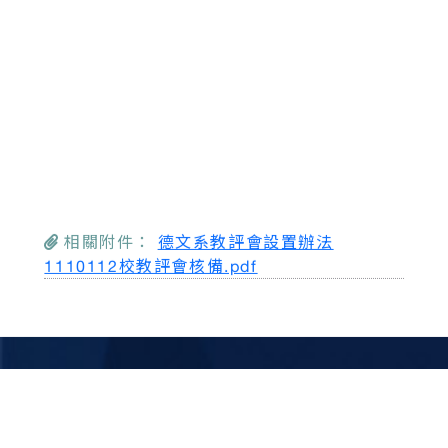
相關附件：
德文系教評會設置辦法
1110112校教評會核備.pdf
Achievement
我們的成果