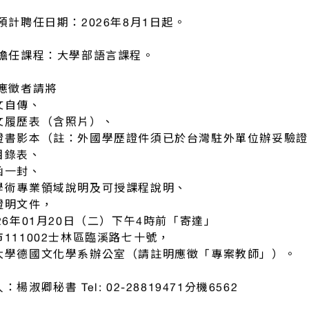
預計聘任日期：2026年8月1日起。
 擔任課程：大學部語言課程。
 應徵者請將
文自傳、
文履歷表（含照片）、
證書影本（註：外國學歷證件須已於台灣駐外單位辦妥驗證
目錄表、
函一封、
學術專業領域說明及可授課程說明、
證明文件，
26年01月20日（二）下午4時前「寄達」
市111002士林區臨溪路七十號，
大學德國文化學系辦公室（請註明應徵「專案教師」）。
：楊淑卿秘書 Tel: 02-28819471分機6562