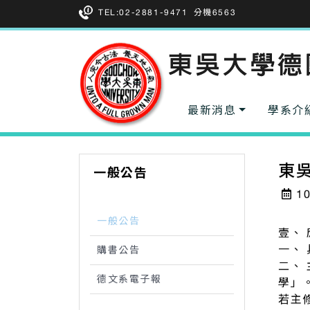
TEL:02-2881-9471
分機6563
最新消息
學系介
東
一般公告
10
一般公告
壹、
一、
購書公告
二、
德文系電子報
學」
若主