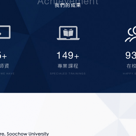
Achievement
我們的成果
0
160
1,
+
+
師資
專業課程
在
 WE HAVE
SPECIALED TRAININGS
HAPPY 