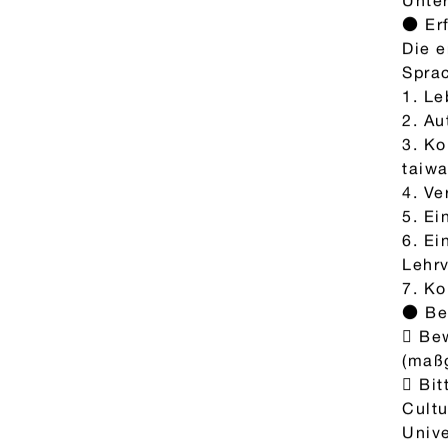
Unte
● Er
Die e
Sprac
1. Le
2. Au
3. Ko
taiwa
4. Ve
5. Ei
6. E
Lehr
7. K
● Be
 Bew
(maßg
 Bi
Cultu
Unive