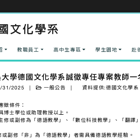
紹
教職員工
高中生專區
學生園地
赴
吳大學德國文化學系誠徵專任專案教師一
/31/2025
|
一般公告
|
資料提供:德國文化學系
 應徵條件：
 具博士學位或助理教授以上。
 主修或副修為「德語教學」、「數位科技教學」、「翻譯
。
修或副修「非」為「德語教學」者需具備德語教學經驗。