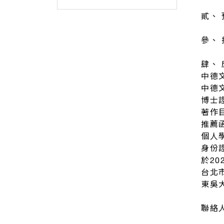
貳、 
參、
肆、
中德
中德
博士
著作
推薦
個人
身份
於20
台北
東吳
聯絡人