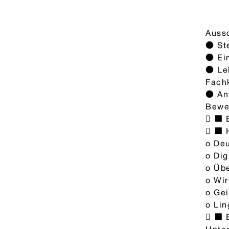
Aussc
● Ste
● Ein
● Le
Fach
● Anf
Bewer
 ■ B
 ■ 
o De
o Dig
o Üb
o Wi
o Gei
o Lin
 ■ 