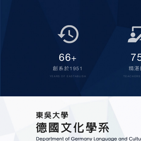
70
8
+
創系於1951
精湛
YEARS OF EASTABLISH
TEACHERS