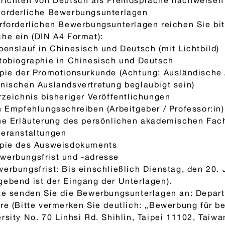
rrichten von Deutsch als Fremdsprache nachweisen
forderliche Bewerbungsunterlagen
rforderlichen Bewerbungsunterlagen reichen Sie bit
he ein (DIN A4 Format):
benslauf in Chinesisch und Deutsch (mit Lichtbild)
tobiographie in Chinesisch und Deutsch
pie der Promotionsurkunde (Achtung: Ausländische
nischen Auslandsvertretung beglaubigt sein)
rzeichnis bisheriger Veröffentlichungen
n Empfehlungsschreiben (Arbeitgeber / Professor:in)
ine Erläuterung des persönlichen akademischen Fac
veranstaltungen
opie des Ausweisdokuments
werbungsfrist und -adresse
erbungsfrist: Bis einschließlich Dienstag, den 20. 
ebend ist der Eingang der Unterlagen).
tte senden Sie die Bewerbungsunterlagen an: Depa
re (Bitte vermerken Sie deutlich: „Bewerbung für b
rsity No. 70 Linhsi Rd. Shihlin, Taipei 11102, Taiwa