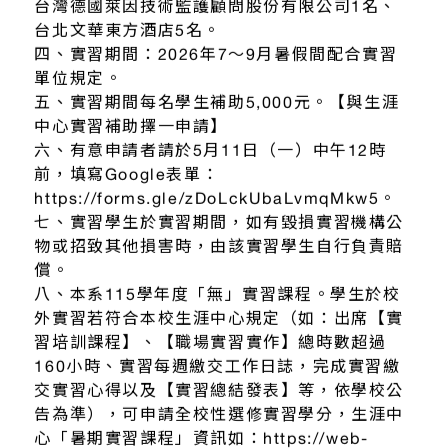
台灣德國萊因技術監護顧問股份有限公司1名、
台北文華東方酒店5名。
四、實習期間：2026年7～9月暑假間配合實習
單位規定。
五、實習期間每名學生補助5,000元。【與生涯
中心實習補助擇一申請】
六、有意申請者請於5月11日（一）中午12時
前，填寫Google表單：
https://forms.gle/zDoLckUbaLvmqMkw5。
七、實習學生於實習期間，如有毀損實習機構公
物或招致其他損害時，由該實習學生自行負責賠
償。
八、本系115學年度「無」實習課程。學生於校
外實習若符合本校生涯中心規定（如：出席【實
習培訓課程】、【職場實習實作】總時數超過
160小時、實習每週繳交工作日誌，完成實習繳
交實習心得以及【實習總結發表】等，依學校公
告為準），可申請全校性選修實習學分，生涯中
心「暑期實習課程」資訊如：https://web-