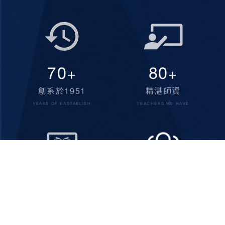
70
80
+
+
創系於1951
精湛師資
YEARS OF EASTABLISH
TEACHERS WE HAVE
160
1,000
+
+
專業課程
在校學生
SPECIALED TRAININGS
HAPPY STUDENTS