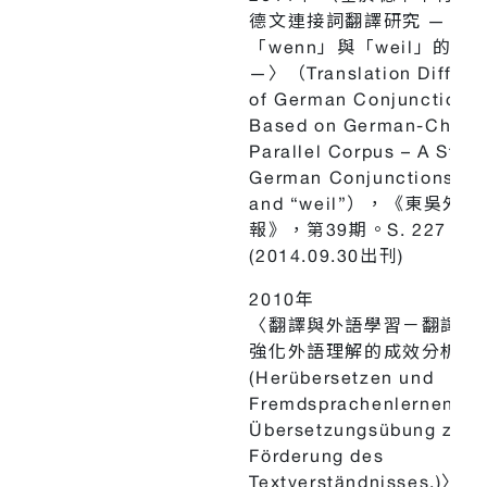
德文連接詞翻譯研究 — 連
「wenn」與「weil」的實
—〉（Translation Difficul
of German Conjunctions
Based on German-Chine
Parallel Corpus – A Stud
German Conjunctions “w
and “weil”），《東吳外語
報》，第39期。S. 227 - 2
(2014.09.30出刊)
2010年
〈翻譯與外語學習－翻譯練
強化外語理解的成效分析
(Herübersetzen und
Fremdsprachenlernen –
Übersetzungsübung zur
Förderung des
Textverständnisses.)