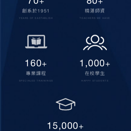
70
80
+
+
創系於1951
精湛師資
YEARS OF EASTABLISH
TEACHERS WE HAVE
160
1,000
+
+
專業課程
在校學生
SPECIALED TRAININGS
HAPPY STUDENTS
15,000
+