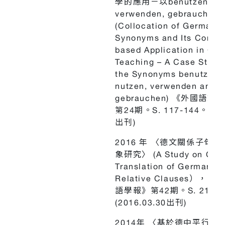
學的應用－以benutzen, nut
verwenden, gebrauche
(Collocation of German
Synonyms and Its Corpus
based Application in Ge
Teaching – A Case Study
the Synonyms benutzen,
nutzen, verwenden and
gebrauchen) 《外國語文
第24期。S. 117-144。 (20
出刊)
2016 年 〈德文關係子句
象研究〉 (A Study on Chi
Translation of German
Relative Clauses），
語學報》第42期。S. 21-5
(2016.03.30出刊)
2014年 〈基於德中平行語